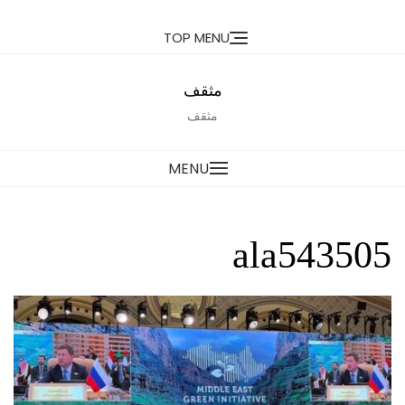
Ski
TOP MENU
t
conten
مثقف
مثقف
MENU
ala543505