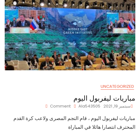
والمسموح
به
في
جدول
الكيتو
UNCATEGORIZED
مباريات ليفربول اليوم
On
سبتمبر 19, 2021
Ala543505
Comment
مباريات
مباريات ليفربول اليوم ، قام النجم المصرى ولاعب كرة القدم
ليفربول
اليوم
المحترف انتصارا هائلا في المباراة