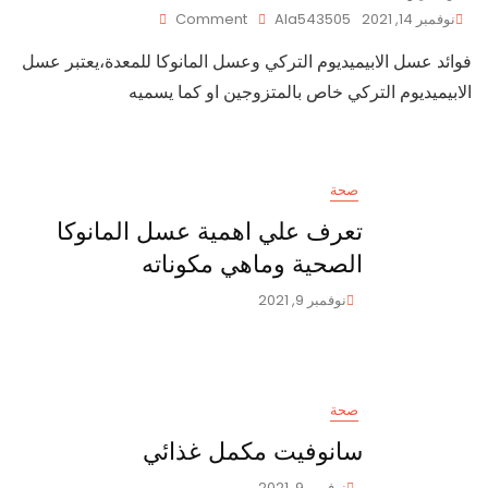
On
نوفمبر 14, 2021
Ala543505
Comment
فوائد
فوائد عسل الابيميديوم التركي وعسل المانوكا للمعدة،يعتبر عسل
عسل
الابيميديوم
الابيميديوم التركي خاص بالمتزوجين او كما يسميه
التركي
وعسل
المانوكا
للمعدة
صحة
تعرف علي اهمية عسل المانوكا
الصحية وماهي مكوناته
نوفمبر 9, 2021
صحة
سانوفيت مكمل غذائي
نوفمبر 9, 2021