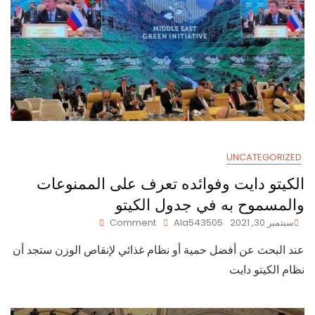
UNCATEGORIZED
الكيتو دايت وفوائده تعرف على الممنوعات
والمسموح به في جدول الكيتو
On
سبتمبر 30, 2021
Ala543505
Comment
الكيتو
عند البحث عن أفضل حمية أو نظام غذائي لإنقاص الوزن ستجد أن
دايت
وفوائده
نظام الكيتو دايت
تعرف
على
الممنوعات