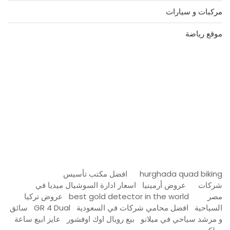
مركبات و سيارات
موقع رياضة
مدونة عوالم
Ditchit
online quran academy
أفضل شركة سيو
سوق قربان للسمك
السفارة
Firewood for Sale Near Me
Barndominium for Sale
hurghada quad biking
افضل مكتب تأسيس
شركات
عروض أرمينيا
اسعار ادارة السوشيال ميديا في
مصر
best gold detector in the world
عروض تركيا
السياحية
افضل محامي شركات في السعودية
GR 4 Dual
سائق
و مرشد سياحي في ميلانو
بيع رويال اوك اوفشور
عايز ابيع ساعة