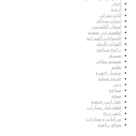
أخبار
أدعية
اثاث منزلي
ادوات سباكة
اسعار الكمبيوتر
اطعمة غير صحية
الحيوانات المنزلية
العناية بالبيئة
برامج سياحة
تسويق
تصميم متاجر
تعليم
توصيل اجهزة
خدمة صيانة
ديني
سياحة
صحة
عقارات رخيصة
قطع غيار سيارات
كيف تربح
مركبات و سيارات
موقع رياضة