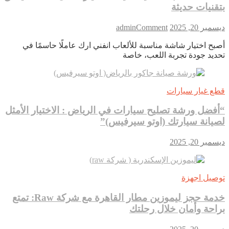
بتقنيات حديثة
on
ديسمبر 20, 2025
Comment
admin
شاشة
أصبح اختيار شاشة مناسبة للألعاب انفني ارك عاملًا حاسمًا في
الألعاب
تحديد جودة تجربة اللعب، خاصة
المثالية:
دليلك
لاختيار
أفضل
قطع غيار سيارات
شاشة
قيمنق
“أفضل ورشة تصليح سيارات في الرياض : الاختيار الأمثل
بتقنيات
لصيانة سيارتك (اوتو سيرفيس)”
حديثة
ديسمبر 20, 2025
توصيل اجهزة
خدمة حجز ليموزين مطار القاهرة مع شركة Raw: تمتع
براحة وأمان خلال رحلتك