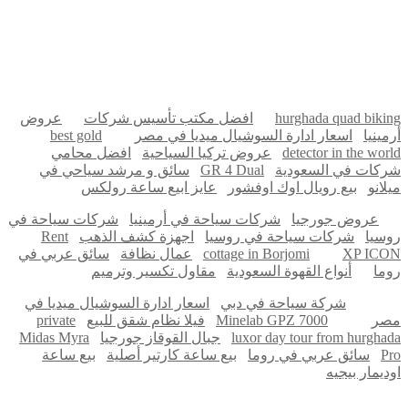
مدونة عوالم
Ditchit
online quran academy
أفضل شركة سيو
سوق قربان للسمك
السفارة
Firewood for Sale Near Me
Barndominium for Sale
hurghada quad biking
افضل مكتب تأسيس شركات
عروض
أرمينيا
اسعار ادارة السوشيال ميديا في مصر
best gold
detector in the world
عروض تركيا السياحية
افضل محامي
شركات في السعودية
GR 4 Dual
سائق و مرشد سياحي في
ميلانو
بيع رويال اوك اوفشور
عايز ابيع ساعة رولكس
عروض جورجيا
شركات سياحة في أرمينيا
شركات سياحة في
روسيا
شركات سياحة في روسيا
اجهزة كشف الذهب
Rent
XP ICON
cottage in Borjomi
عمال نظافة
سائق عربي في
روما
أنواع القهوة السعودية
مقاول تكسير وترميم
شركة سياحة في دبي
اسعار ادارة السوشيال ميديا في
مصر
Minelab GPZ 7000
فيلا نظام شقق للبيع
private
luxor day tour from hurghada
جبال القوقاز جورجيا
Midas Myra
Pro
سائق عربي في روما
بيع ساعة كارتير أصلية
بيع ساعة
اوديمار بيجيه