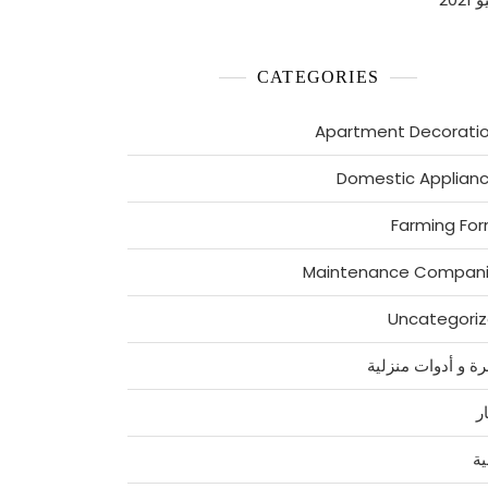
CATEGORIES
Apartment Decorati
Domestic Applian
Farming Fo
Maintenance Compan
Uncategori
رة و أدوات منزلية
ر
ية