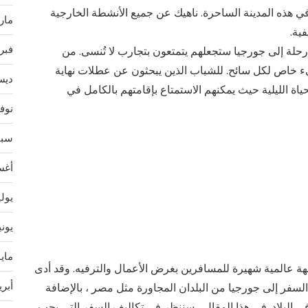
في هذه المدينة الساحرة. ناهيك عن جميع الأنشطة الخارجية
مارس 
ية.
فبراير
رحلة إلى جورجيا ستجعلهم يتمتعون بتجارب لا تُنسى. من
يء خاص لكل سائح. للشباب الذين يبحثون عن عطلات نهاية
ديسمب
لحياة الليلية حيث يمكنهم الاستمتاع بإقامتهم بالكامل في
نوفمب
سبتمب
أغسط
يوليو 
يونيو 
مايو 4
ة عالمية شهيرة للمسافرين بغرض الأعمال والترفيه. وقد أدى
أبريل 
لسفر إلى جورجيا من البلدان المجاورة مثل مصر ، بالإضافة
ة في البلاد. في هذا المقال ، سننظر في تكاليف السفر التي يجب