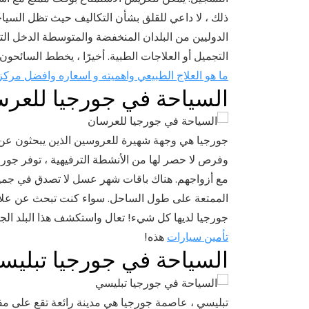
ذلك ، لا داعي للقلق بشأن التكاليف حيث تظل السياح
الدوليين من البلدان المنخفضة والمتوسطة الدخل ال
التجميل أو العلاجات الطبية. أخيرًا ، يخطط السائحو
ما هو العلاج الطبيعي واهميته و اسعاره وافضل مر
السياحة في جورجيا للعر
جورجيا هي وجهة شهيرة للعروسين الذين يبحثون عن ش
وفرص لا حصر لها من الأنشطة الترفيهية ، توفر جورج
مع أزواجهم. هناك باقات شهر عسل لا تصدق في جميع أ
الممتعة على طول الساحل. سواء كنت تبحث عن علاجا
جورجيا لديها كل شيء! تعال واستكشف هذا البلد ا
تأمين سيارات
هذه!
السياحة في جورجيا تبليس
تبليسي ، عاصمة جورجيا هي مدينة رائعة تقع على مفت