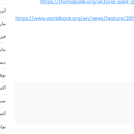
https://thomasville.org/victoria-park-
أبريل 
https://www.worldbank.org/en/news/feature/201
مارس 
فبراير
يناير 3
ديسمب
نوفمب
أكتوبر
سبتمب
أغسط
يوليو 