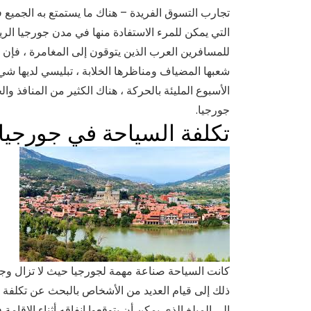
تجارب التسوق الفريدة – هناك ما يستمتع به الجميع 
التي يمكن للمرء الاستفادة منها في مدن جورجيا الريف
للمسافرين العرب الذين يتوقون إلى المغامرة ، فإن 
شعبها المضياف ومناظرها الخلابة ، تبليسي لديها ش
الأسبوع المليئة بالحركة ، هناك الكثير من المنافذ وا
جورجيا.
تكلفة السياحة في جورجيا
كانت السياحة صناعة مهمة لجورجيا حيث لا تزال وجه
ذلك إلى قيام العديد من الأشخاص بالبحث عن تكلفة ا
إلى المبلغ الذي يمكن أن يتوقعوا إنفاقه أثناء الإقام