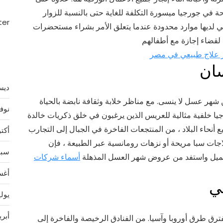
ة في جورجيا ميسورة التكلفة للغاية حتى بالنسبة للزوار
ter
تي لديها موارد محدودة عندما يتعلق الأمر بشراء مستحضرات
ن لقضاء إجازة مع أطفالهم
كز علاج طبيعي في مصر
سان
ديسمب
هر عسل لا ينسى. مع مناظر خلابة وثقافة نابضة بالحياة
نوفمب
يا خلفية مثالية للعريس الذين يرغبون في خلق ذكريات خالدة
نحاء البلاد ، من المنتجعات الفاخرة في الجبال إلى التجارب
أكتوبر
ت سبا مريحة أو نزهات رومانسية عبر الطبيعة ، فإن
سبتمب
لجميل واستفد من عروض شهر العسل المذهلة
أسماء شركات
أغسط
ي
يوليو 
أبريل 
رق طرق أوروبا وآسيا. من الفنادق الرخيصة والفاخرة إلى