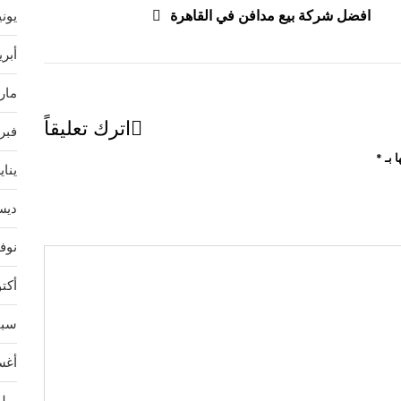
افضل شركة بيع مدافن في القاهرة
يونيو 
أبريل 
مارس 
اترك تعليقاً
فبراير
ا بـ
*
يناير 2
ديسمب
نوفمب
أكتوبر
سبتمب
أغسط
يوليو 