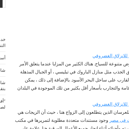
خدم
الت
ي للانزلاق الغضروفي
أسع
 متنوعة للسياح. هناك الكثير من المزايا عندما يتعلق الأمر
شاشة OLED 2K الخيار الأ
لجذب مثل منازل الباروك في تبليسي ، أو الجبال المذهلة
بالقارب على ساحل البحر الأسود. بالإضافة إلى ذلك ، يمكن
شاش
مة والتجارب بأسعار أقل بكثير من تلك الموجودة في البلدان
بتق
“أف
ي للانزلاق الغضروفي
لصي
عرسان الذين يتطلعون إلى الزواج هنا ، حيث أن الزيجات هي
ت فى مصر
وجود مستندات متعددة مطلوبة لتمريرها في مكتب
وأحبائه أثناء إنجاز جميع الأعمال الورقية هنا. علاوة على