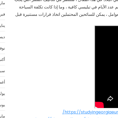
مارس 
عدد الأيام في تبليسي كافية ، وما إذا كانت تكلفة السياحة
وامل ، يمكن للسائحين المحتملين اتخاذ قرارات مستنيرة قبل
فبراير
يناير 4
ديسمب
نوفمب
أكتوبر
سبتمب
أغسط
يوليو 
يونيو 
https://studyingeorgiae
مايو 3