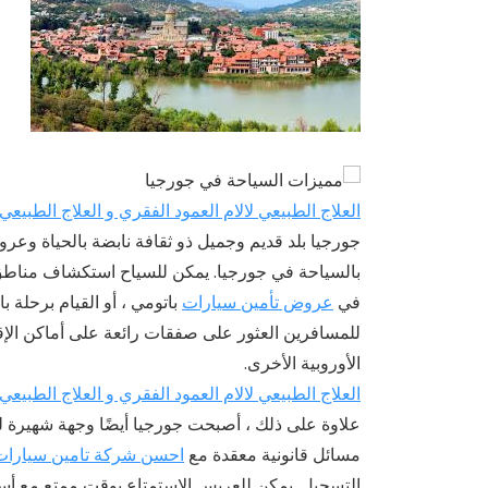
العلاج الطبيعي لالام العمود الفقري و العلاج الطبيع
جورجيا بلد قديم وجميل ذو ثقافة نابضة بالحياة وعروض
بالسياحة في جورجيا. يمكن للسياح استكشاف مناطق ا
في
عروض تأمين سيارات
باتومي ، أو القيام برحلة 
للمسافرين العثور على صفقات رائعة على أماكن الإقا
الأوروبية الأخرى.
العلاج الطبيعي لالام العمود الفقري و العلاج الطبيع
علاوة على ذلك ، أصبحت جورجيا أيضًا وجهة شهيرة لل
مسائل قانونية معقدة مع
احسن شركة تامين سيارا
التسجيل. يمكن للعريس الاستمتاع بوقت ممتع مع أسرته 