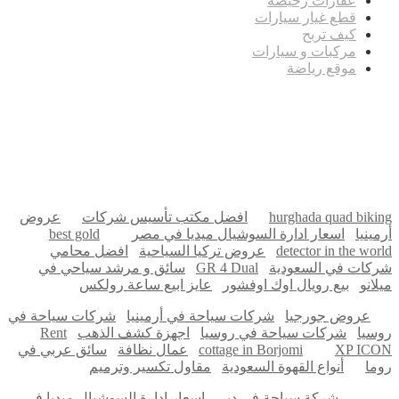
عقارات رخيصة
قطع غيار سيارات
كيف تربح
مركبات و سيارات
موقع رياضة
مدونة عوالم
Ditchit
online quran academy
أفضل شركة سيو
سوق قربان للسمك
السفارة
Firewood for Sale Near Me
Barndominium for Sale
hurghada quad biking
افضل مكتب تأسيس شركات
عروض
أرمينيا
اسعار ادارة السوشيال ميديا في مصر
best gold
detector in the world
عروض تركيا السياحية
افضل محامي
شركات في السعودية
GR 4 Dual
سائق و مرشد سياحي في
ميلانو
بيع رويال اوك اوفشور
عايز ابيع ساعة رولكس
عروض جورجيا
شركات سياحة في أرمينيا
شركات سياحة في
روسيا
شركات سياحة في روسيا
اجهزة كشف الذهب
Rent
XP ICON
cottage in Borjomi
عمال نظافة
سائق عربي في
روما
أنواع القهوة السعودية
مقاول تكسير وترميم
شركة سياحة في دبي
اسعار ادارة السوشيال ميديا في