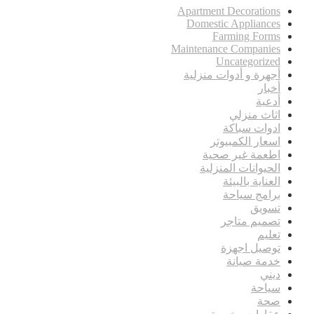
Apartment Decorations
Domestic Appliances
Farming Forms
Maintenance Companies
Uncategorized
أجهرة و أدوات منزلية
أخبار
أدعية
اثاث منزلي
ادوات سباكة
اسعار الكمبيوتر
اطعمة غير صحية
الحيوانات المنزلية
العناية بالبيئة
برامج سياحة
تسويق
تصميم متاجر
تعليم
توصيل اجهزة
خدمة صيانة
ديني
سياحة
صحة