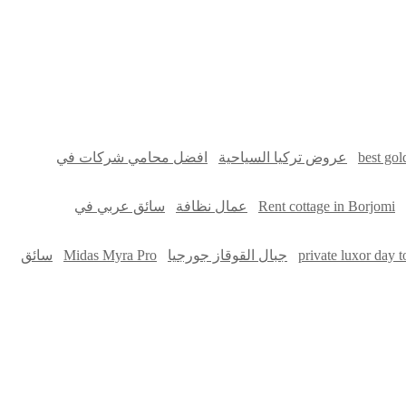
سوق قربان للسمك
السفارة
Firewood for Sale Near Me
best gol
عروض تركيا السياحية
افضل محامي شركات في
Rent cottage in Borjomi
عمال نظافة
سائق عربي في
private luxor day 
جبال القوقاز جورجيا
Midas Myra Pro
سائق