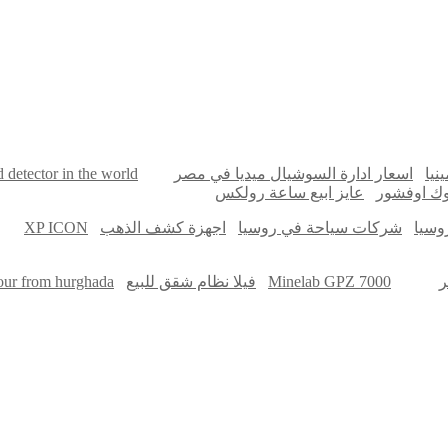
online quran academy
أفضل شركة سيو
نيا
اسعار ادارة السوشيال ميديا في مصر
d detector in the world
اوك اوفشور
عايز ابيع ساعة رولكس
وسيا
شركات سياحة في روسيا
اجهزة كشف الذهب
XP ICON
ر
Minelab GPZ 7000
فيلا نظام شقق للبيع
tour from hurghada