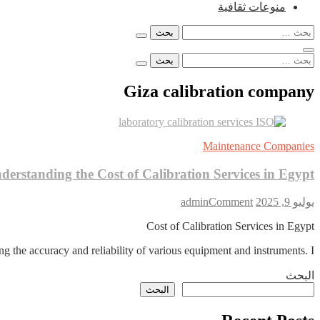
منوعات ثقافية
البحث
عن:
البحث
عن:
Giza calibration company
Maintenance Companies
derstanding the Cost of Calibration Services in Egypt
on
يوليو 9, 2025
Comment
admin
Understanding
Cost of Calibration Services in Egypt
the
Cost
ing the accuracy and reliability of various equipment and instruments. I…
of
Calibration
البحث
Services
in
البحث
Egypt