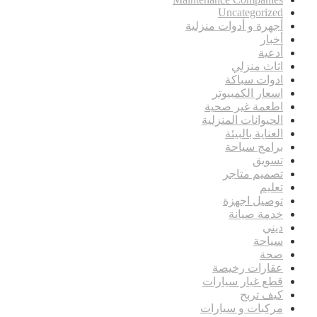
Uncategorized
أجهرة و أدوات منزلية
أخبار
أدعية
اثاث منزلي
ادوات سباكة
اسعار الكمبيوتر
اطعمة غير صحية
الحيوانات المنزلية
العناية بالبيئة
برامج سياحة
تسويق
تصميم متاجر
تعليم
توصيل اجهزة
خدمة صيانة
ديني
سياحة
صحة
عقارات رخيصة
قطع غيار سيارات
كيف تربح
مركبات و سيارات