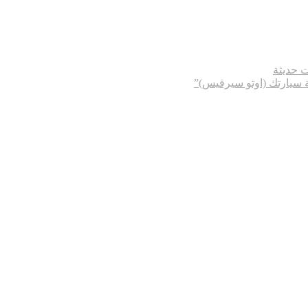
ت حديثة
ة سيارتك (اوتو سيرفيس)”