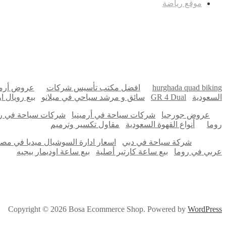
موقع رياضة
مدونة عوالم
Ditchit
Barndominium for Sale
hurghada quad biking
افضل مكتب تأسيس شركات
عروض أرمي
السعودية
GR 4 Dual
سائق و مرشد سياحي في ميلانو
بيع رويال 
عروض جورجيا
شركات سياحة في أرمينيا
شركات سياحة في ر
روما
أنواع القهوة السعودية
مقاول تكسير وترميم
شركة سياحة في دبي
اسعار ادارة السوشيال ميديا في مص
عربي في روما
بيع ساعة كارتير أصلية
بيع ساعة اوديمار بيجيه
Copyright © 2026 Bosa Ecommerce Shop. Powered by
WordPress