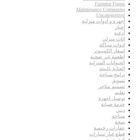
Farming Forms
Maintenance Companies
Uncategorized
أجهرة و أدوات منزلية
أخبار
أدعية
اثاث منزلي
ادوات سباكة
اسعار الكمبيوتر
اطعمة غير صحية
الحيوانات المنزلية
العناية بالبيئة
برامج سياحة
تسويق
تصميم متاجر
تعليم
توصيل اجهزة
خدمة صيانة
ديني
سياحة
صحة
عقارات رخيصة
قطع غيار سيارات
كيف تربح