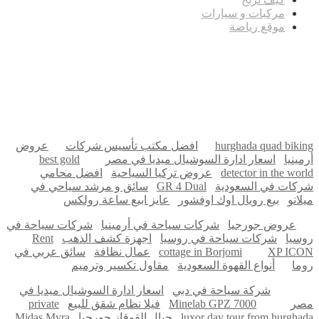
مركبات و سيارات
موقع رياضة
مدونة عوالم
Ditchit
online quran academy
أفضل شركة سيو
سوق قربان للسمك
السفارة
Firewood for Sale Near Me
Barndominium for Sale
hurghada quad biking
افضل مكتب تأسيس شركات
عروض
أرمينيا
اسعار ادارة السوشيال ميديا في مصر
best gold
detector in the world
عروض تركيا السياحية
افضل محامي
شركات في السعودية
GR 4 Dual
سائق و مرشد سياحي في
ميلانو
بيع رويال اوك اوفشور
عايز ابيع ساعة رولكس
عروض جورجيا
شركات سياحة في أرمينيا
شركات سياحة في
روسيا
شركات سياحة في روسيا
اجهزة كشف الذهب
Rent
XP ICON
cottage in Borjomi
عمال نظافة
سائق عربي في
روما
أنواع القهوة السعودية
مقاول تكسير وترميم
شركة سياحة في دبي
اسعار ادارة السوشيال ميديا في
مصر
Minelab GPZ 7000
فيلا نظام شقق للبيع
private
luxor day tour from hurghada
جبال القوقاز جورجيا
Midas Myra