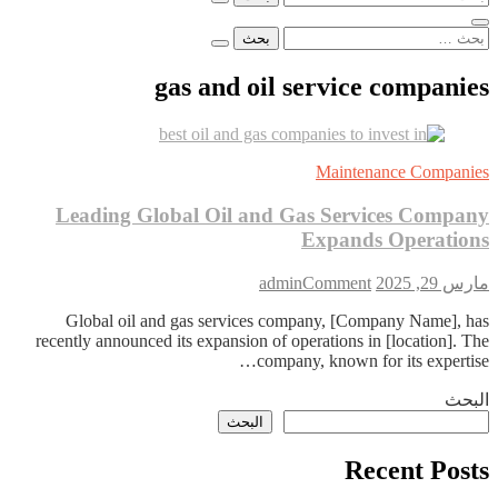
عن:
البحث
عن:
gas and oil service companies
Maintenance Companies
Leading Global Oil and Gas Services Company
Expands Operations
on
مارس 29, 2025
Comment
admin
Leading
Global oil and gas services company, [Company Name], has
Global
recently announced its expansion of operations in [location]. The
Oil
and
company, known for its expertise…
Gas
البحث
Services
Company
البحث
Expands
Operations
Recent Posts