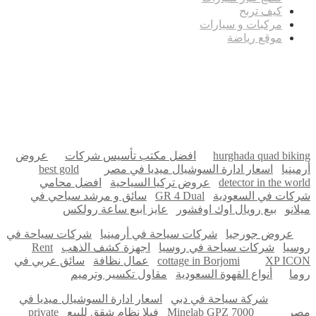
كيف تربح
مركبات و سيارات
موقع رياضة
مدونة عوالم
Ditchit
online quran academy
أفضل شركة سيو
سوق قربان للسمك
السفارة
Firewood for Sale Near Me
Barndominium for Sale
hurghada quad biking
افضل مكتب تأسيس شركات
عروض
أرمينيا
اسعار ادارة السوشيال ميديا في مصر
best gold
detector in the world
عروض تركيا السياحية
افضل محامي
شركات في السعودية
GR 4 Dual
سائق و مرشد سياحي في
ميلانو
بيع رويال اوك اوفشور
عايز ابيع ساعة رولكس
عروض جورجيا
شركات سياحة في أرمينيا
شركات سياحة في
روسيا
شركات سياحة في روسيا
اجهزة كشف الذهب
Rent
XP ICON
cottage in Borjomi
عمال نظافة
سائق عربي في
روما
أنواع القهوة السعودية
مقاول تكسير وترميم
شركة سياحة في دبي
اسعار ادارة السوشيال ميديا في
مصر
Minelab GPZ 7000
فيلا نظام شقق للبيع
private