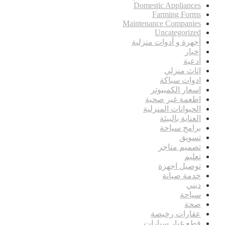
Domestic Appliances
Farming Forms
Maintenance Companies
Uncategorized
أجهرة و أدوات منزلية
أخبار
أدعية
اثاث منزلي
ادوات سباكة
اسعار الكمبيوتر
اطعمة غير صحية
الحيوانات المنزلية
العناية بالبيئة
برامج سياحة
تسويق
تصميم متاجر
تعليم
توصيل اجهزة
خدمة صيانة
ديني
سياحة
صحة
عقارات رخيصة
قطع غيار سيارات