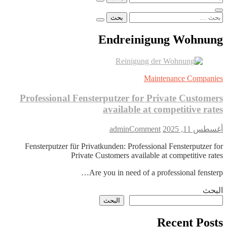
عن:
البحث
عن:
Endreinigung Wohnung
Maintenance Companies
Professional Fensterputzer for Private Customers
available at competitive rates
on
أغسطس 11, 2025
Comment
admin
Professional
Fensterputzer für Privatkunden: Professional Fensterputzer for
Fensterputzer
Private Customers available at competitive rates
for
Private
Are you in need of a professional fensterp…
Customers
available
البحث
at
البحث
competitive
rates
Recent Posts