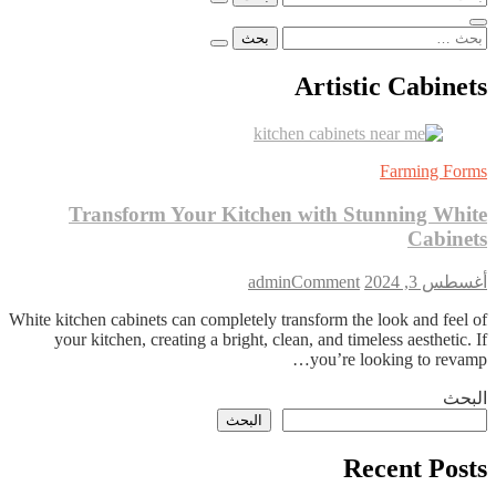
عن:
البحث
عن:
Artistic Cabinets
Farming Forms
Transform Your Kitchen with Stunning White
Cabinets
on
أغسطس 3, 2024
Comment
admin
Transform
White kitchen cabinets can completely transform the look and feel of
Your
your kitchen, creating a bright, clean, and timeless aesthetic. If
Kitchen
with
you’re looking to revamp…
Stunning
البحث
White
Cabinets
البحث
Recent Posts