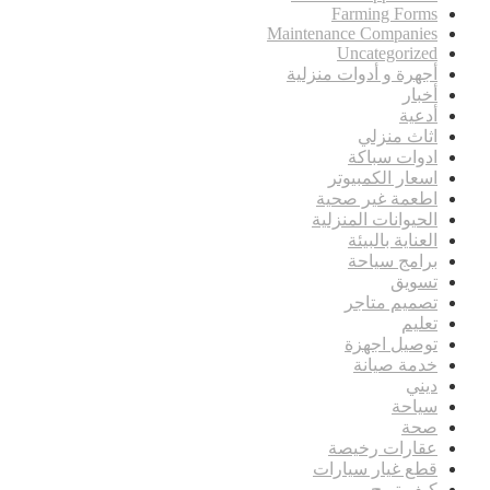
Farming Forms
Maintenance Companies
Uncategorized
أجهرة و أدوات منزلية
أخبار
أدعية
اثاث منزلي
ادوات سباكة
اسعار الكمبيوتر
اطعمة غير صحية
الحيوانات المنزلية
العناية بالبيئة
برامج سياحة
تسويق
تصميم متاجر
تعليم
توصيل اجهزة
خدمة صيانة
ديني
سياحة
صحة
عقارات رخيصة
قطع غيار سيارات
كيف تربح