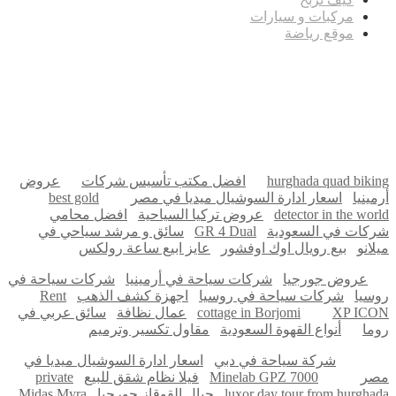
مركبات و سيارات
موقع رياضة
مدونة عوالم
Ditchit
online quran academy
أفضل شركة سيو
سوق قربان للسمك
السفارة
Firewood for Sale Near Me
Barndominium for Sale
hurghada quad biking
افضل مكتب تأسيس شركات
عروض
أرمينيا
اسعار ادارة السوشيال ميديا في مصر
best gold
detector in the world
عروض تركيا السياحية
افضل محامي
شركات في السعودية
GR 4 Dual
سائق و مرشد سياحي في
ميلانو
بيع رويال اوك اوفشور
عايز ابيع ساعة رولكس
عروض جورجيا
شركات سياحة في أرمينيا
شركات سياحة في
روسيا
شركات سياحة في روسيا
اجهزة كشف الذهب
Rent
XP ICON
cottage in Borjomi
عمال نظافة
سائق عربي في
روما
أنواع القهوة السعودية
مقاول تكسير وترميم
شركة سياحة في دبي
اسعار ادارة السوشيال ميديا في
مصر
Minelab GPZ 7000
فيلا نظام شقق للبيع
private
luxor day tour from hurghada
جبال القوقاز جورجيا
Midas Myra