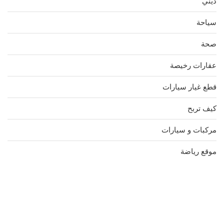
ديني
سياحة
صحة
عقارات رخيصة
قطع غيار سيارات
كيف تربح
مركبات و سيارات
موقع رياضة
مدونة عوالم
Ditchit
online quran academy
أفضل شركة سيو
سوق قربان للسمك
السفارة