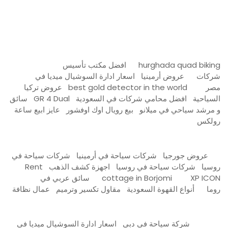
Firewood for Sale Near Me
Barndominium for Sale
hurghada quad biking
افضل مكتب تأسيس
شركات
عروض أرمينيا
اسعار ادارة السوشيال ميديا في
مصر
best gold detector in the world
عروض تركيا
السياحية
افضل محامي شركات في السعودية
GR 4 Dual
سائق
و مرشد سياحي في ميلانو
بيع رويال اوك اوفشور
عايز ابيع ساعة
رولكس
عروض جورجيا
شركات سياحة في أرمينيا
شركات سياحة في
روسيا
شركات سياحة في روسيا
اجهزة كشف الذهب
Rent
XP ICON
cottage in Borjomi
سائق عربي في
روما
أنواع القهوة السعودية
مقاول تكسير وترميم
عمال نظافة
شركة سياحة في دبي
اسعار ادارة السوشيال ميديا في