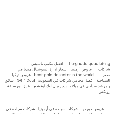
مدونة عوالم
Ditchit
online quran academy
أفضل شركة سيو
سوق قربان للسمك
السفارة
Firewood for Sale Near Me
Barndominium for Sale
hurghada quad biking
افضل مكتب تأسيس
شركات
عروض أرمينيا
اسعار ادارة السوشيال ميديا في
مصر
best gold detector in the world
عروض تركيا
السياحية
افضل محامي شركات في السعودية
GR 4 Dual
سائق
و مرشد سياحي في ميلانو
بيع رويال اوك اوفشور
عايز ابيع ساعة
رولكس
عروض جورجيا
شركات سياحة في أرمينيا
شركات سياحة في