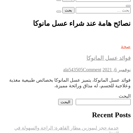
عن:
البحث
عن:
نصائح هامة عند شراء عسل مانوكا
صحة
فوائد عسل المانوكا
on
نوفمبر 6, 2021
Comment
ala543505
فوائد
فوائد عسل المانوكا، يتميز عسل المانوكا بخصائص طبيعية مغذية
عسل
وعلاجية للجسم، له مذاق ورائحة مميزة،
المانوكا
البحث
البحث
Recent Posts
خدمة حجز ليموزين مطار القاهرة: الراحة والسهولة في