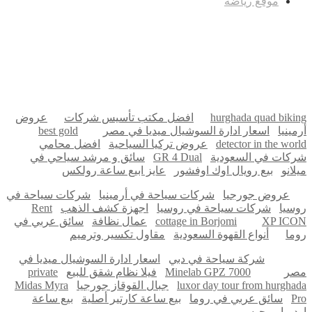
موقع رياضة
مدونة عوالم
Ditchit
online quran academy
أفضل شركة سيو
سوق قربان للسمك
السفارة
Firewood for Sale Near Me
Barndominium for Sale
hurghada quad biking
افضل مكتب تأسيس شركات
عروض
أرمينيا
اسعار ادارة السوشيال ميديا في مصر
best gold
detector in the world
عروض تركيا السياحية
افضل محامي
شركات في السعودية
GR 4 Dual
سائق و مرشد سياحي في
ميلانو
بيع رويال اوك اوفشور
عايز ابيع ساعة رولكس
عروض جورجيا
شركات سياحة في أرمينيا
شركات سياحة في
روسيا
شركات سياحة في روسيا
اجهزة كشف الذهب
Rent
XP ICON
cottage in Borjomi
عمال نظافة
سائق عربي في
روما
أنواع القهوة السعودية
مقاول تكسير وترميم
شركة سياحة في دبي
اسعار ادارة السوشيال ميديا في
مصر
Minelab GPZ 7000
فيلا نظام شقق للبيع
private
luxor day tour from hurghada
جبال القوقاز جورجيا
Midas Myra
Pro
سائق عربي في روما
بيع ساعة كارتير أصلية
بيع ساعة
اوديمار بيجيه