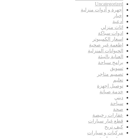
Uncategorized
أجهرة و أدوات منزلية
أخبار
أدعية
اثاث منزلي
ادوات سباكة
اسعار الكمبيوتر
اطعمة غير صحية
الحيوانات المنزلية
العناية بالبيئة
برامج سياحة
تسويق
تصميم متاجر
تعليم
توصيل اجهزة
خدمة صيانة
ديني
سياحة
صحة
عقارات رخيصة
قطع غيار سيارات
كيف تربح
مركبات و سيارات