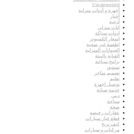
Uncategorized
أجهرة و أدوات منزلية
أخبار
أدعية
اثاث منزلي
ادوات سباكة
اسعار الكمبيوتر
اطعمة غير صحية
الحيوانات المنزلية
العناية بالبيئة
برامج سياحة
تسويق
تصميم متاجر
تعليم
توصيل اجهزة
خدمة صيانة
ديني
سياحة
صحة
عقارات رخيصة
قطع غيار سيارات
كيف تربح
مركبات و سيارات