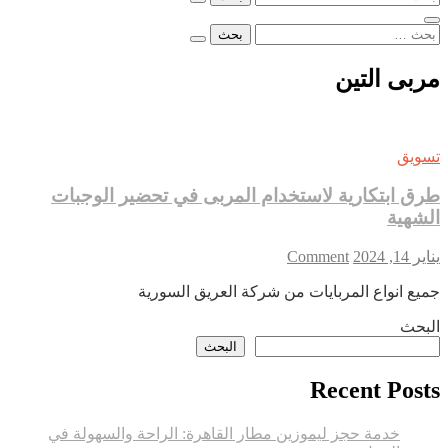
عن:
البحث
عن:
مربى التين
تسويق
طرق ابتكارية لاستخدام المربى في تحضير الوجبات
الشهية
on
يناير 14, 2024
Comment
طرق
جميع انواع المربايات من شركة العريق السورية
ابتكارية
لاستخدام
البحث
المربى
البحث
في
تحضير
Recent Posts
الوجبات
الشهية
خدمة حجز ليموزين مطار القاهرة: الراحة والسهولة في