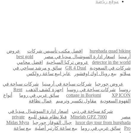
موقع رياضة
مدونة عوالم
Ditchit
online quran academy
أفضل شركة سيو
سوق قربان للسمك
السفارة
Firewood for Sale Near Me
Barndominium for Sale
hurghada quad biking
افضل مكتب تأسيس شركات
عروض
أرمينيا
اسعار ادارة السوشيال ميديا في مصر
best gold
detector in the world
عروض تركيا السياحية
افضل محامي
شركات في السعودية
GR 4 Dual
سائق و مرشد سياحي في
ميلانو
بيع رويال اوك اوفشور
عايز ابيع ساعة رولكس
عروض جورجيا
شركات سياحة في أرمينيا
شركات سياحة في
روسيا
شركات سياحة في روسيا
اجهزة كشف الذهب
Rent
XP ICON
cottage in Borjomi
سائق عربي في روما
أنواع
القهوة السعودية
مقاول تكسير وترميم
عمال نظافة
شركة سياحة في دبي
اسعار ادارة السوشيال ميديا في
مصر
Minelab GPZ 7000
فيلا نظام شقق للبيع
private
luxor day tour from hurghada
جبال القوقاز جورجيا
Midas Myra
Pro
سائق عربي في روما
بيع ساعة كارتير أصلية
بيع ساعة