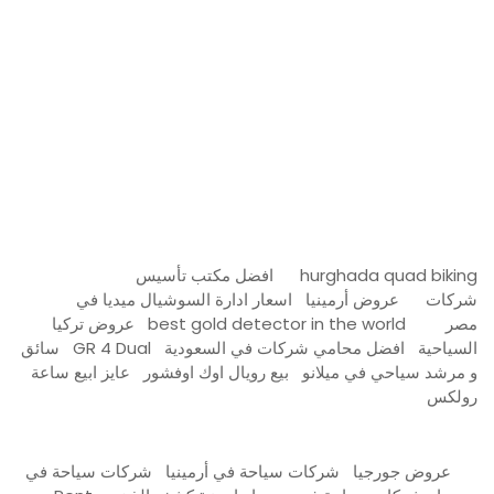
مدونة عوالم
Ditchit
online quran academy
أفضل شركة سيو
سوق قربان للسمك
السفارة
Firewood for Sale Near Me
Barndominium for Sale
hurghada quad biking
افضل مكتب تأسيس
شركات
عروض أرمينيا
اسعار ادارة السوشيال ميديا في
مصر
best gold detector in the world
عروض تركيا
السياحية
افضل محامي شركات في السعودية
GR 4 Dual
سائق
و مرشد سياحي في ميلانو
بيع رويال اوك اوفشور
عايز ابيع ساعة
رولكس
عروض جورجيا
شركات سياحة في أرمينيا
شركات سياحة في