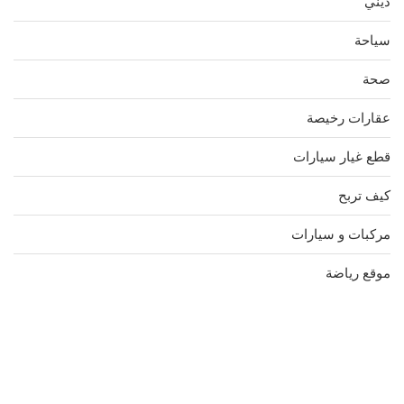
ديني
سياحة
صحة
عقارات رخيصة
قطع غيار سيارات
كيف تربح
مركبات و سيارات
موقع رياضة
مدونة عوالم
Ditchit
online quran academy
أفضل شركة سيو
سوق قربان للسمك
السفارة