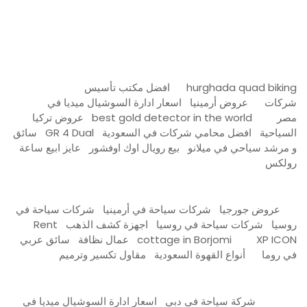
Firewood for Sale Near Me
Barndominium for Sale
hurghada quad biking
افضل مكتب تأسيس
شركات
عروض أرمينيا
اسعار ادارة السوشيال ميديا في
مصر
best gold detector in the world
عروض تركيا
السياحية
افضل محامي شركات في السعودية
GR 4 Dual
سائق
و مرشد سياحي في ميلانو
بيع رويال اوك اوفشور
عايز ابيع ساعة
رولكس
عروض جورجيا
شركات سياحة في أرمينيا
شركات سياحة في
روسيا
شركات سياحة في روسيا
اجهزة كشف الذهب
Rent
XP ICON
cottage in Borjomi
عمال نظافة
سائق عربي
في روما
أنواع القهوة السعودية
مقاول تكسير وترميم
شركة سياحة في دبي
اسعار ادارة السوشيال ميديا في