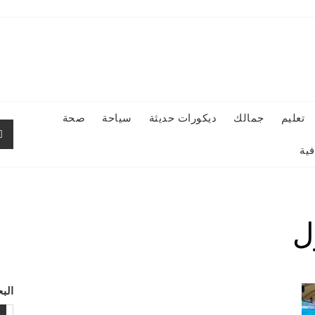
تعليم
جمالك
ديكورات حديثة
سياحة
صحة
ية
ل
الب