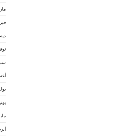
مارس 
فبراير
ديسمب
نوفمب
سبتمب
أغسط
يوليو 
يونيو 
مايو 4
أبريل 