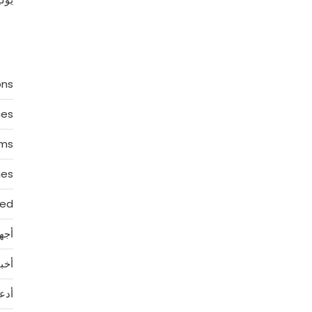
ons
ces
rms
ies
zed
أجه
أخبا
أدع