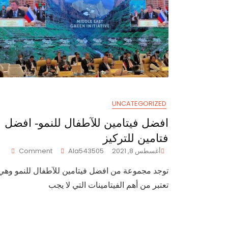
UNCATEGORIZED
افضل فيتامين للآطفال للنمو- افضل
فتامين للتركيز
On
أغسطس 8, 2021
Ala543505
Comment
افض
توجد مجموعة من افضل فيتامين للآطفال للنمو وهي
فيتام
للآط
تعتبر من أهم الفيتامينات التي لا يجب
للنمو
افض
فتام
للترك