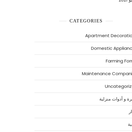
CATEGORIES
Apartment Decorati
Domestic Applian
Farming Fo
Maintenance Compan
Uncategori
رة و أدوات منزلية
ر
ية