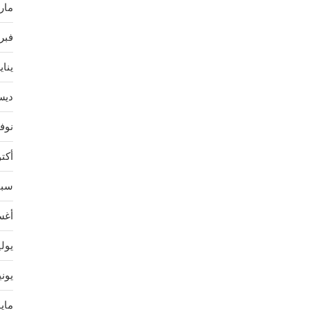
مارس 
فبراير
يناير 4
ديسمب
نوفمب
أكتوبر
سبتمب
أغسط
يوليو 
يونيو 
مايو 3