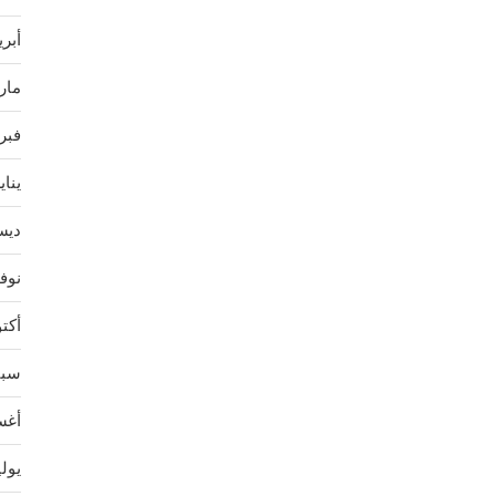
أبريل 
مارس 
فبراير
يناير 3
ديسمب
نوفمب
أكتوبر
سبتمب
أغسط
يوليو 