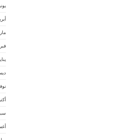
يونيو 
أبريل 
مارس 
فبراير
يناير 2
ديسمب
نوفمب
أكتوبر
سبتمب
أغسط
يوليو 