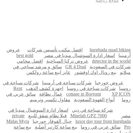
موقع رياضة
مدونة عوالم
Ditchit
online quran academy
أفضل شركة سيو
سوق قربان للسمك
السفارة
Firewood for Sale Near Me
Barndominium for Sale
hurghada quad biking
افضل مكتب تأسيس شركات
عروض
أرمينيا
اسعار ادارة السوشيال ميديا في مصر
best gold
detector in the world
عروض تركيا السياحية
افضل محامي
شركات في السعودية
GR 4 Dual
سائق و مرشد سياحي في
ميلانو
بيع رويال اوك اوفشور
عايز ابيع ساعة رولكس
عروض جورجيا
شركات سياحة في أرمينيا
شركات سياحة في
روسيا
شركات سياحة في روسيا
اجهزة كشف الذهب
Rent
XP ICON
cottage in Borjomi
عمال نظافة
سائق عربي في
روما
أنواع القهوة السعودية
مقاول تكسير وترميم
شركة سياحة في دبي
اسعار ادارة السوشيال ميديا في
مصر
Minelab GPZ 7000
فيلا نظام شقق للبيع
private
luxor day tour from hurghada
جبال القوقاز جورجيا
Midas Myra
Pro
سائق عربي في روما
بيع ساعة كارتير أصلية
بيع ساعة
اوديمار بيجيه