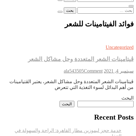
عن:
البحث
عن:
فوائد الفيتامينات للشعر
Uncategorized
ڤيتامينات الشعر المتعددة وحل مشاكل الشعر
on
سبتمبر 4, 2021
Comment
ala543505
ڤيتامينات
ڤيتامينات الشعر المتعددة وحل مشاكل الشعر، يعتبر الڤتيامينات
الشعر
من أهم البدائل لسوء التغذية التي تتعرض
المتعددة
وحل
البحث
مشاكل
البحث
الشعر
Recent Posts
خدمة حجز ليموزين مطار القاهرة: الراحة والسهولة في