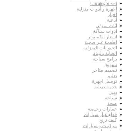
Uncategorized
أجهرة و أدوات منزلية
أخبار
أدعية
اثاث منزلي
ادوات سباكة
اسعار الكمبيوتر
اطعمة غير صحية
الحيوانات المنزلية
العناية بالبيئة
برامج سياحة
تسويق
تصميم متاجر
تعليم
توصيل اجهزة
خدمة صيانة
ديني
سياحة
صحة
عقارات رخيصة
قطع غيار سيارات
كيف تربح
مركبات و سيارات