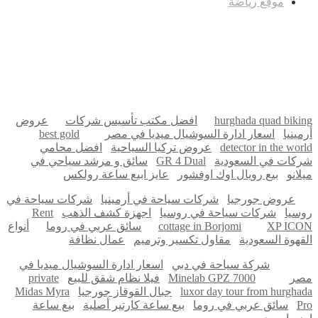
موقع رياضة
مدونة عوالم
Ditchit
online quran academy
أفضل شركة سيو
سوق قربان للسمك
السفارة
Firewood for Sale Near Me
Barndominium for Sale
hurghada quad biking
افضل مكتب تأسيس شركات
عروض
أرمينيا
اسعار ادارة السوشيال ميديا في مصر
best gold
detector in the world
عروض تركيا السياحية
افضل محامي
شركات في السعودية
GR 4 Dual
سائق و مرشد سياحي في
ميلانو
بيع رويال اوك اوفشور
عايز ابيع ساعة رولكس
عروض جورجيا
شركات سياحة في أرمينيا
شركات سياحة في
روسيا
شركات سياحة في روسيا
اجهزة كشف الذهب
Rent
XP ICON
cottage in Borjomi
سائق عربي في روما
أنواع
القهوة السعودية
مقاول تكسير وترميم
عمال نظافة
شركة سياحة في دبي
اسعار ادارة السوشيال ميديا في
مصر
Minelab GPZ 7000
فيلا نظام شقق للبيع
private
luxor day tour from hurghada
جبال القوقاز جورجيا
Midas Myra
Pro
سائق عربي في روما
بيع ساعة كارتير أصلية
بيع ساعة