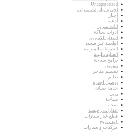
Uncategorized
أجهرة و أدوات منزلية
أخبار
أدعية
اثاث منزلي
ادوات سباكة
اسعار الكمبيوتر
اطعمة غير صحية
الحيوانات المنزلية
العناية بالبيئة
برامج سياحة
تسويق
تصميم متاجر
تعليم
توصيل اجهزة
خدمة صيانة
ديني
سياحة
صحة
عقارات رخيصة
قطع غيار سيارات
كيف تربح
مركبات و سيارات