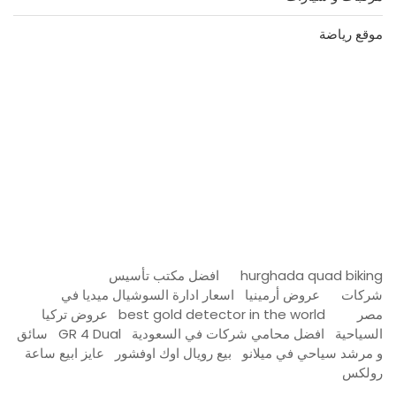
موقع رياضة
مدونة عوالم
Ditchit
online quran academy
أفضل شركة سيو
سوق قربان للسمك
السفارة
Firewood for Sale Near Me
Barndominium for Sale
hurghada quad biking
افضل مكتب تأسيس
شركات
عروض أرمينيا
اسعار ادارة السوشيال ميديا في
مصر
best gold detector in the world
عروض تركيا
السياحية
افضل محامي شركات في السعودية
GR 4 Dual
سائق
و مرشد سياحي في ميلانو
بيع رويال اوك اوفشور
عايز ابيع ساعة
رولكس