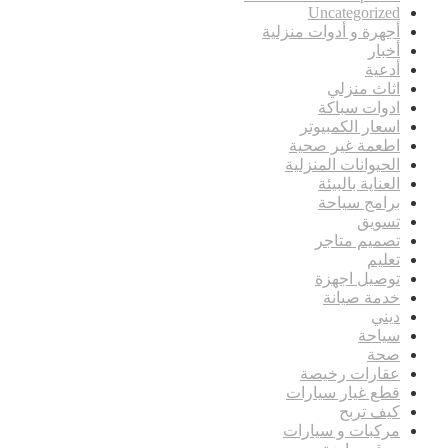
Uncategorized
أجهرة و أدوات منزلية
أخبار
أدعية
اثاث منزلي
ادوات سباكة
اسعار الكمبيوتر
اطعمة غير صحية
الحيوانات المنزلية
العناية بالبيئة
برامج سياحة
تسويق
تصميم متاجر
تعليم
توصيل اجهزة
خدمة صيانة
ديني
سياحة
صحة
عقارات رخيصة
قطع غيار سيارات
كيف تربح
مركبات و سيارات