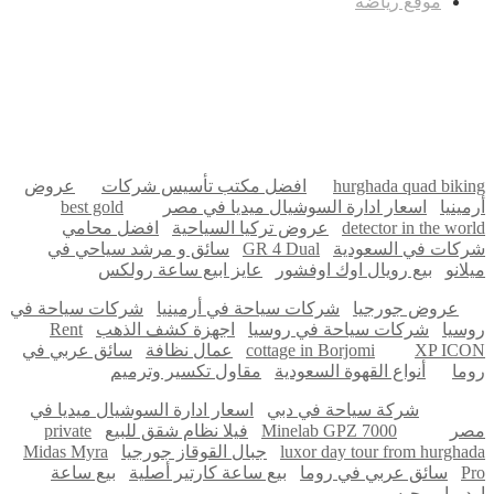
موقع رياضة
مدونة عوالم
Ditchit
online quran academy
أفضل شركة سيو
سوق قربان للسمك
السفارة
Firewood for Sale Near Me
Barndominium for Sale
hurghada quad biking
افضل مكتب تأسيس شركات
عروض
أرمينيا
اسعار ادارة السوشيال ميديا في مصر
best gold
detector in the world
عروض تركيا السياحية
افضل محامي
شركات في السعودية
GR 4 Dual
سائق و مرشد سياحي في
ميلانو
بيع رويال اوك اوفشور
عايز ابيع ساعة رولكس
عروض جورجيا
شركات سياحة في أرمينيا
شركات سياحة في
روسيا
شركات سياحة في روسيا
اجهزة كشف الذهب
Rent
XP ICON
cottage in Borjomi
عمال نظافة
سائق عربي في
روما
أنواع القهوة السعودية
مقاول تكسير وترميم
شركة سياحة في دبي
اسعار ادارة السوشيال ميديا في
مصر
Minelab GPZ 7000
فيلا نظام شقق للبيع
private
luxor day tour from hurghada
جبال القوقاز جورجيا
Midas Myra
Pro
سائق عربي في روما
بيع ساعة كارتير أصلية
بيع ساعة
اوديمار بيجيه