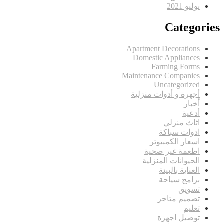
يوليو 2021
Categories
Apartment Decorations
Domestic Appliances
Farming Forms
Maintenance Companies
Uncategorized
أجهرة و أدوات منزلية
أخبار
أدعية
اثاث منزلي
ادوات سباكة
اسعار الكمبيوتر
اطعمة غير صحية
الحيوانات المنزلية
العناية بالبيئة
برامج سياحة
تسويق
تصميم متاجر
تعليم
توصيل اجهزة