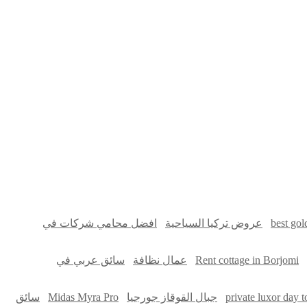
سوق قربان للسمك
السفارة
Firewood for Sale Near Me
best gol
عروض تركيا السياحية
افضل محامي شركات في
Rent cottage in Borjomi
عمال نظافة
سائق عربي في
private luxor day 
جبال القوقاز جورجيا
Midas Myra Pro
سائق