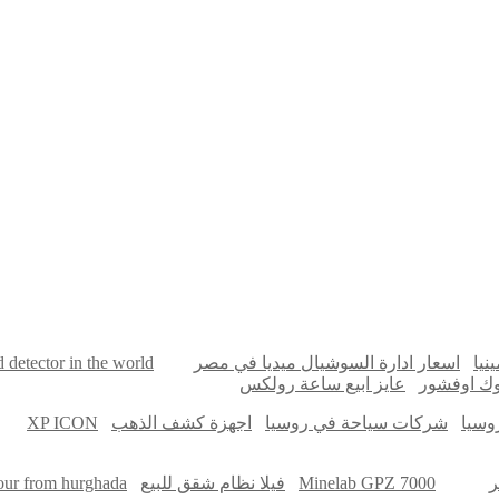
online quran academy
أفضل شركة سيو
نيا
اسعار ادارة السوشيال ميديا في مصر
d detector in the world
اوك اوفشور
عايز ابيع ساعة رولكس
وسيا
شركات سياحة في روسيا
اجهزة كشف الذهب
XP ICON
ر
Minelab GPZ 7000
فيلا نظام شقق للبيع
tour from hurghada