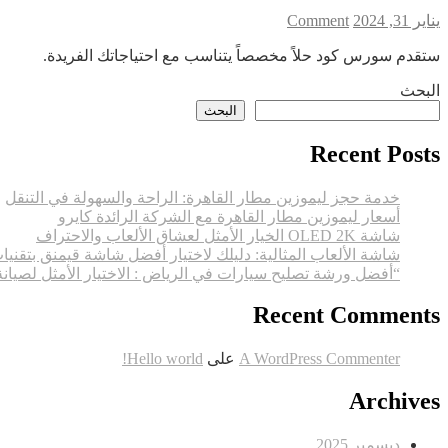
الإنترنت
on
يناير 31, 2024
Comment
في
افضل
مصر
ستقدم سورس كود حلاً مخصصاً يتناسب مع احتياجاتك الفريدة.
شركة
تصميم
البحث
مواقع
البحث
شركة
سورس
Recent Posts
كود
خدمة حجز ليموزين مطار القاهرة: الراحة والسهولة في التنقل
أسعار ليموزين مطار القاهرة مع الشركة الرائدة كايرو
شاشة OLED 2K الخيار الأمثل لعشاق الألعاب والاحتراف
شاشة الألعاب المثالية: دليلك لاختيار أفضل شاشة قيمنق بتقنيا
“أفضل ورشة تصليح سيارات في الرياض : الاختيار الأمثل لصيان
Recent Comments
A WordPress Commenter
على
Hello world!
Archives
ديسمبر 2025