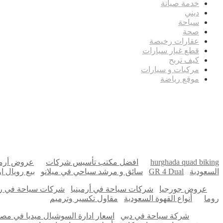
خدمة صيانة
ديني
سياحة
صحة
عقارات رخيصة
قطع غيار سيارات
كيف تربح
مركبات و سيارات
موقع رياضة
مدونة عوالم
Ditchit
Barndominium for Sale
hurghada quad biking
افضل مكتب تأسيس شركات
عروض أرمي
السعودية
GR 4 Dual
سائق و مرشد سياحي في ميلانو
بيع رويال 
عروض جورجيا
شركات سياحة في أرمينيا
شركات سياحة في ر
روما
أنواع القهوة السعودية
مقاول تكسير وترميم
شركة سياحة في دبي
اسعار ادارة السوشيال ميديا في مص