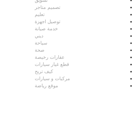
تسويق
تصميم متاجر
تعليم
توصيل اجهزة
خدمة صيانة
ديني
سياحة
صحة
عقارات رخيصة
قطع غيار سيارات
كيف تربح
مركبات و سيارات
موقع رياضة
مدونة عوالم
Ditchit
online quran academy
أفضل شركة سيو
سوق قربان للسمك
السفارة
Firewood for Sale Near Me
Barndominium for Sale