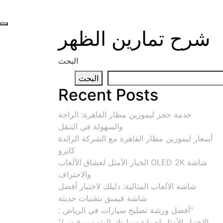
شرح تمارين الظهر
البحث
البحث
Recent Posts
خدمة حجز ليموزين مطار القاهرة: الراحة
والسهولة في التنقل
أسعار ليموزين مطار القاهرة مع الشركة الرائدة
كايرو
شاشة OLED 2K الخيار الأمثل لعشاق الألعاب
والاحتراف
شاشة الألعاب المثالية: دليلك لاختيار أفضل
شاشة قيمنق بتقنيات حديثة
“أفضل ورشة تصليح سيارات في الرياض :
الاختيار الأمثل لصيانة سيارتك (اوتو سيرفيس)”