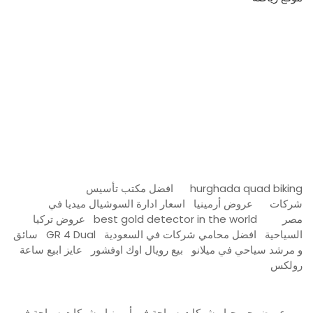
مدونة عوالم
Ditchit
online quran academy
أفضل شركة سيو
سوق قربان للسمك
السفارة
Firewood for Sale Near Me
Barndominium for Sale
hurghada quad biking
افضل مكتب تأسيس
شركات
عروض أرمينيا
اسعار ادارة السوشيال ميديا في
مصر
best gold detector in the world
عروض تركيا
السياحية
افضل محامي شركات في السعودية
GR 4 Dual
سائق
و مرشد سياحي في ميلانو
بيع رويال اوك اوفشور
عايز ابيع ساعة
رولكس
عروض جورجيا
شركات سياحة في أرمينيا
شركات سياحة في