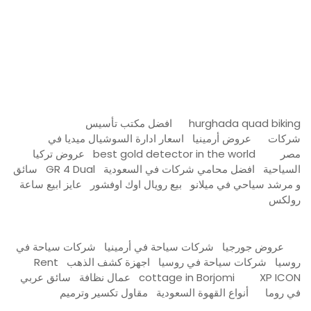
Firewood for Sale Near Me
Barndominium for Sale
hurghada quad biking
افضل مكتب تأسيس
شركات
عروض أرمينيا
اسعار ادارة السوشيال ميديا في
مصر
best gold detector in the world
عروض تركيا
السياحية
افضل محامي شركات في السعودية
GR 4 Dual
سائق
و مرشد سياحي في ميلانو
بيع رويال اوك اوفشور
عايز ابيع ساعة
رولكس
عروض جورجيا
شركات سياحة في أرمينيا
شركات سياحة في
روسيا
شركات سياحة في روسيا
اجهزة كشف الذهب
Rent
XP ICON
cottage in Borjomi
عمال نظافة
سائق عربي
في روما
أنواع القهوة السعودية
مقاول تكسير وترميم