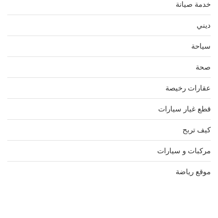
خدمة صيانة
ديني
سياحة
صحة
عقارات رخيصة
قطع غيار سيارات
كيف تربح
مركبات و سيارات
موقع رياضة
مدونة عوالم
Ditchit
online quran academy
أفضل شركة سيو
سوق قربان للسمك
السفارة