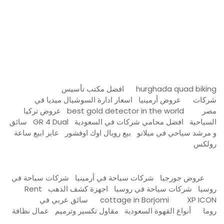
Firewood for Sale Near Me
Barndominium for Sale
hurghada quad biking
افضل مكتب تأسيس
شركات
عروض أرمينيا
اسعار ادارة السوشيال ميديا في
مصر
best gold detector in the world
عروض تركيا
السياحية
افضل محامي شركات في السعودية
GR 4 Dual
سائق
و مرشد سياحي في ميلانو
بيع رويال اوك اوفشور
عايز ابيع ساعة
رولكس
عروض جورجيا
شركات سياحة في أرمينيا
شركات سياحة في
روسيا
شركات سياحة في روسيا
اجهزة كشف الذهب
Rent
XP ICON
cottage in Borjomi
سائق عربي في
روما
أنواع القهوة السعودية
مقاول تكسير وترميم
عمال نظافة