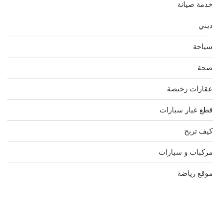
خدمة صيانة
ديني
سياحة
صحة
عقارات رخيصة
قطع غيار سيارات
كيف تربح
مركبات و سيارات
موقع رياضة
مدونة عوالم
Ditchit
online quran academy
أفضل شركة سيو
سوق قربان للسمك
السفارة