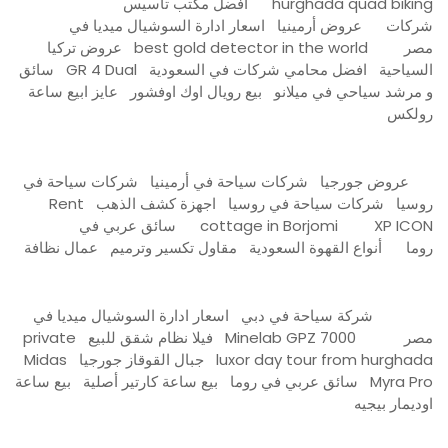
hurghada quad biking
افضل مكتب تأسيس
شركات
عروض أرمينيا
اسعار ادارة السوشيال ميديا في
مصر
best gold detector in the world
عروض تركيا
السياحية
افضل محامي شركات في السعودية
GR 4 Dual
سائق
و مرشد سياحي في ميلانو
بيع رويال اوك اوفشور
عايز ابيع ساعة
رولكس
عروض جورجيا
شركات سياحة في أرمينيا
شركات سياحة في
روسيا
شركات سياحة في روسيا
اجهزة كشف الذهب
Rent
XP ICON
cottage in Borjomi
سائق عربي في
روما
أنواع القهوة السعودية
مقاول تكسير وترميم
عمال نظافة
شركة سياحة في دبي
اسعار ادارة السوشيال ميديا في
مصر
Minelab GPZ 7000
فيلا نظام شقق للبيع
private
luxor day tour from hurghada
جبال القوقاز جورجيا
Midas
Myra Pro
سائق عربي في روما
بيع ساعة كارتير أصلية
بيع ساعة
اوديمار بيجيه