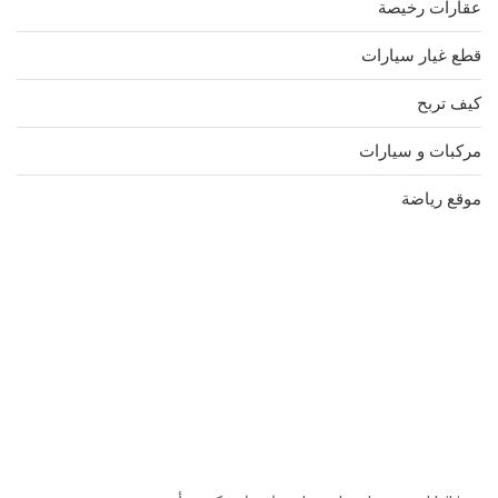
عقارات رخيصة
قطع غيار سيارات
كيف تربح
مركبات و سيارات
موقع رياضة
مدونة عوالم
Ditchit
online quran academy
أفضل شركة سيو
سوق قربان للسمك
السفارة
Firewood for Sale Near Me
Barndominium for Sale