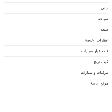
ديني
سياحة
صحة
عقارات رخيصة
قطع غيار سيارات
كيف تربح
مركبات و سيارات
موقع رياضة
مدونة عوالم
Ditchit
online quran academy
أفضل شركة سيو
سوق قربان للسمك
السفارة