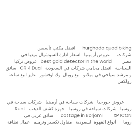
Firewood for Sale Near Me
Barndominium for Sale
hurghada quad biking
افضل مكتب تأسيس
شركات
عروض أرمينيا
اسعار ادارة السوشيال ميديا في
مصر
best gold detector in the world
عروض تركيا
السياحية
افضل محامي شركات في السعودية
GR 4 Dual
سائق
و مرشد سياحي في ميلانو
بيع رويال اوك اوفشور
عايز ابيع ساعة
رولكس
عروض جورجيا
شركات سياحة في أرمينيا
شركات سياحة في
روسيا
شركات سياحة في روسيا
اجهزة كشف الذهب
Rent
XP ICON
cottage in Borjomi
سائق عربي في
روما
أنواع القهوة السعودية
مقاول تكسير وترميم
عمال نظافة