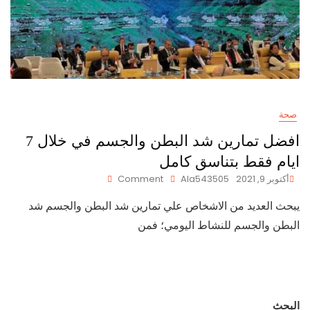
صحة
افضل تمارين شد البطن والجسم في خلال 7
ايام فقط بتناسق كامل
On
أكتوبر 9, 2021
Ala543505
Comment
افضل
يبحث العديد من الاشخاص علي تمارين شد البطن والجسم شد
تمارين
شد
البطن والجسم للنشاط اليومي؛ فمن
البطن
والجسم
في
خلال
7
ايام
البحث