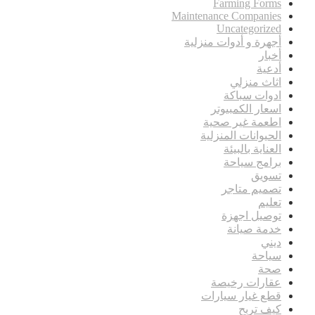
Farming Forms
Maintenance Companies
Uncategorized
أجهرة و أدوات منزلية
أخبار
أدعية
اثاث منزلي
ادوات سباكة
اسعار الكمبيوتر
اطعمة غير صحية
الحيوانات المنزلية
العناية بالبيئة
برامج سياحة
تسويق
تصميم متاجر
تعليم
توصيل اجهزة
خدمة صيانة
ديني
سياحة
صحة
عقارات رخيصة
قطع غيار سيارات
كيف تربح