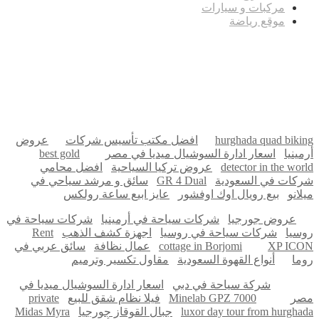
مركبات و سيارات
موقع رياضة
مدونة عوالم
Ditchit
online quran academy
أفضل شركة سيو
سوق قربان للسمك
السفارة
Firewood for Sale Near Me
Barndominium for Sale
hurghada quad biking
افضل مكتب تأسيس شركات
عروض
أرمينيا
اسعار ادارة السوشيال ميديا في مصر
best gold
detector in the world
عروض تركيا السياحية
افضل محامي
شركات في السعودية
GR 4 Dual
سائق و مرشد سياحي في
ميلانو
بيع رويال اوك اوفشور
عايز ابيع ساعة رولكس
عروض جورجيا
شركات سياحة في أرمينيا
شركات سياحة في
روسيا
شركات سياحة في روسيا
اجهزة كشف الذهب
Rent
XP ICON
cottage in Borjomi
عمال نظافة
سائق عربي في
روما
أنواع القهوة السعودية
مقاول تكسير وترميم
شركة سياحة في دبي
اسعار ادارة السوشيال ميديا في
مصر
Minelab GPZ 7000
فيلا نظام شقق للبيع
private
luxor day tour from hurghada
جبال القوقاز جورجيا
Midas Myra