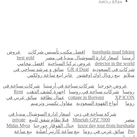
موقع رياضة
مدونة عوالم
Ditchit
online quran academy
أفضل شركة سيو
سوق قربان للسمك
السفارة
Firewood for Sale Near Me
Barndominium for Sale
hurghada quad biking
افضل مكتب تأسيس شركات
عروض
أرمينيا
اسعار ادارة السوشيال ميديا في مصر
best gold
detector in the world
عروض تركيا السياحية
افضل محامي
شركات في السعودية
GR 4 Dual
سائق و مرشد سياحي في
ميلانو
بيع رويال اوك اوفشور
عايز ابيع ساعة رولكس
عروض جورجيا
شركات سياحة في أرمينيا
شركات سياحة في
روسيا
شركات سياحة في روسيا
اجهزة كشف الذهب
Rent
XP ICON
cottage in Borjomi
عمال نظافة
سائق عربي في
روما
أنواع القهوة السعودية
مقاول تكسير وترميم
شركة سياحة في دبي
اسعار ادارة السوشيال ميديا في
مصر
Minelab GPZ 7000
فيلا نظام شقق للبيع
private
luxor day tour from hurghada
جبال القوقاز جورجيا
Midas Myra
Pro
سائق عربي في روما
بيع ساعة كارتير أصلية
بيع ساعة