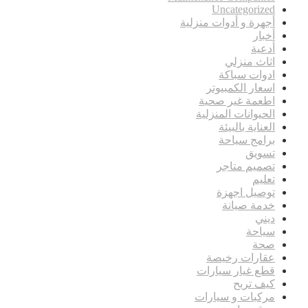
Uncategorized
أجهرة و أدوات منزلية
أخبار
أدعية
اثاث منزلي
ادوات سباكة
اسعار الكمبيوتر
اطعمة غير صحية
الحيوانات المنزلية
العناية بالبيئة
برامج سياحة
تسويق
تصميم متاجر
تعليم
توصيل اجهزة
خدمة صيانة
ديني
سياحة
صحة
عقارات رخيصة
قطع غيار سيارات
كيف تربح
مركبات و سيارات