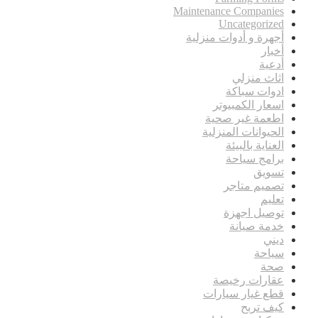
Maintenance Companies
Uncategorized
أجهرة و أدوات منزلية
أخبار
أدعية
اثاث منزلي
ادوات سباكة
اسعار الكمبيوتر
اطعمة غير صحية
الحيوانات المنزلية
العناية بالبيئة
برامج سياحة
تسويق
تصميم متاجر
تعليم
توصيل اجهزة
خدمة صيانة
ديني
سياحة
صحة
عقارات رخيصة
قطع غيار سيارات
كيف تربح