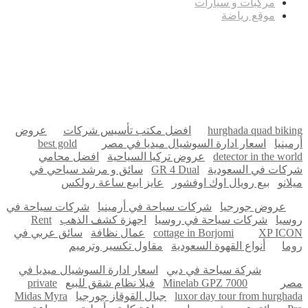
مركبات و سيارات
موقع رياضة
مدونة عوالم
Ditchit
online quran academy
أفضل شركة سيو
سوق قربان للسمك
السفارة
Firewood for Sale Near Me
Barndominium for Sale
hurghada quad biking
افضل مكتب تأسيس شركات
عروض
أرمينيا
اسعار ادارة السوشيال ميديا في مصر
best gold
detector in the world
عروض تركيا السياحية
افضل محامي
شركات في السعودية
GR 4 Dual
سائق و مرشد سياحي في
ميلانو
بيع رويال اوك اوفشور
عايز ابيع ساعة رولكس
عروض جورجيا
شركات سياحة في أرمينيا
شركات سياحة في
روسيا
شركات سياحة في روسيا
اجهزة كشف الذهب
Rent
XP ICON
cottage in Borjomi
عمال نظافة
سائق عربي في
روما
أنواع القهوة السعودية
مقاول تكسير وترميم
شركة سياحة في دبي
اسعار ادارة السوشيال ميديا في
مصر
Minelab GPZ 7000
فيلا نظام شقق للبيع
private
luxor day tour from hurghada
جبال القوقاز جورجيا
Midas Myra