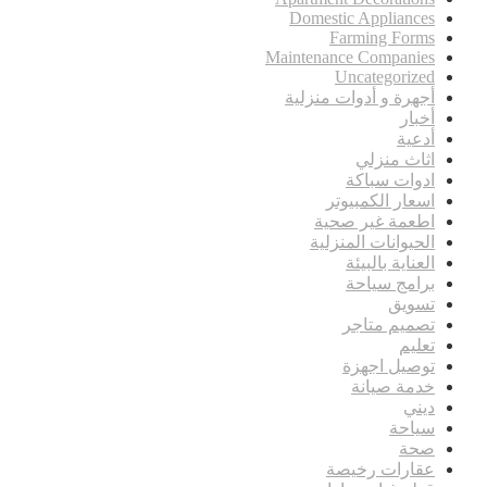
Domestic Appliances
Farming Forms
Maintenance Companies
Uncategorized
أجهرة و أدوات منزلية
أخبار
أدعية
اثاث منزلي
ادوات سباكة
اسعار الكمبيوتر
اطعمة غير صحية
الحيوانات المنزلية
العناية بالبيئة
برامج سياحة
تسويق
تصميم متاجر
تعليم
توصيل اجهزة
خدمة صيانة
ديني
سياحة
صحة
عقارات رخيصة