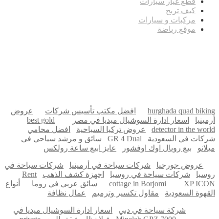
قطع غيار سيارات
كيف تربح
مركبات و سيارات
موقع رياضة
مدونة عوالم
Ditchit
online quran academy
أفضل شركة سيو
سوق قربان للسمك
السفارة
Firewood for Sale Near Me
Barndominium for Sale
hurghada quad biking
افضل مكتب تأسيس شركات
عروض
أرمينيا
اسعار ادارة السوشيال ميديا في مصر
best gold
detector in the world
عروض تركيا السياحية
افضل محامي
شركات في السعودية
GR 4 Dual
سائق و مرشد سياحي في
ميلانو
بيع رويال اوك اوفشور
عايز ابيع ساعة رولكس
عروض جورجيا
شركات سياحة في أرمينيا
شركات سياحة في
روسيا
شركات سياحة في روسيا
اجهزة كشف الذهب
Rent
XP ICON
cottage in Borjomi
سائق عربي في روما
أنواع
القهوة السعودية
مقاول تكسير وترميم
عمال نظافة
شركة سياحة في دبي
اسعار ادارة السوشيال ميديا في