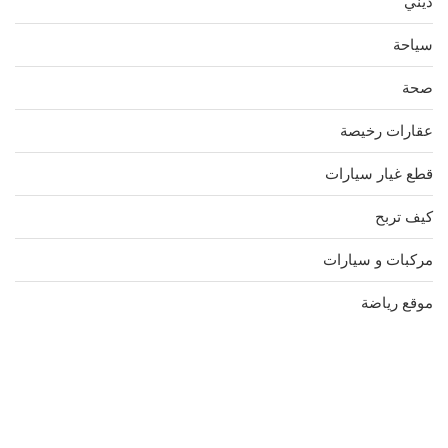
ديني
سياحة
صحة
عقارات رخيصة
قطع غيار سيارات
كيف تربح
مركبات و سيارات
موقع رياضة
مدونة عوالم
Ditchit
online quran academy
أفضل شركة سيو
سوق قربان للسمك
السفارة