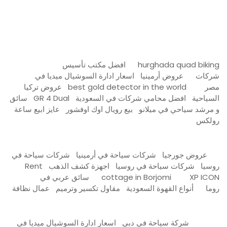
Firewood for Sale Near Me
Barndominium for Sale
hurghada quad biking
افضل مكتب تأسيس
شركات
عروض أرمينيا
اسعار ادارة السوشيال ميديا في
مصر
best gold detector in the world
عروض تركيا
السياحية
افضل محامي شركات في السعودية
GR 4 Dual
سائق
و مرشد سياحي في ميلانو
بيع رويال اوك اوفشور
عايز ابيع ساعة
رولكس
عروض جورجيا
شركات سياحة في أرمينيا
شركات سياحة في
روسيا
شركات سياحة في روسيا
اجهزة كشف الذهب
Rent
XP ICON
cottage in Borjomi
سائق عربي في
روما
أنواع القهوة السعودية
مقاول تكسير وترميم
عمال نظافة
شركة سياحة في دبي
اسعار ادارة السوشيال ميديا في