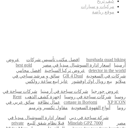
كيف تربح
مركبات و سيارات
موقع رياضة
مدونة عوالم
Ditchit
online quran academy
أفضل شركة سيو
سوق قربان للسمك
السفارة
Firewood for Sale Near Me
Barndominium for Sale
hurghada quad biking
افضل مكتب تأسيس شركات
عروض
أرمينيا
اسعار ادارة السوشيال ميديا في مصر
best gold
detector in the world
عروض تركيا السياحية
افضل محامي
شركات في السعودية
GR 4 Dual
سائق و مرشد سياحي في
ميلانو
بيع رويال اوك اوفشور
عايز ابيع ساعة رولكس
عروض جورجيا
شركات سياحة في أرمينيا
شركات سياحة في
روسيا
شركات سياحة في روسيا
اجهزة كشف الذهب
Rent
XP ICON
cottage in Borjomi
عمال نظافة
سائق عربي في
روما
أنواع القهوة السعودية
مقاول تكسير وترميم
شركة سياحة في دبي
اسعار ادارة السوشيال ميديا في
مصر
Minelab GPZ 7000
فيلا نظام شقق للبيع
private