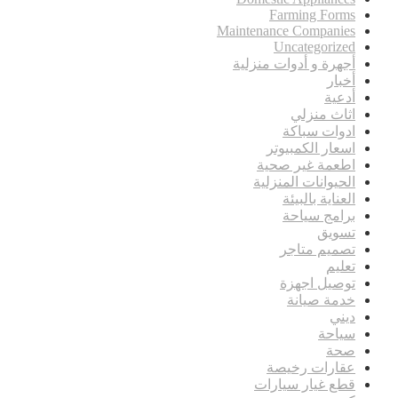
Farming Forms
Maintenance Companies
Uncategorized
أجهرة و أدوات منزلية
أخبار
أدعية
اثاث منزلي
ادوات سباكة
اسعار الكمبيوتر
اطعمة غير صحية
الحيوانات المنزلية
العناية بالبيئة
برامج سياحة
تسويق
تصميم متاجر
تعليم
توصيل اجهزة
خدمة صيانة
ديني
سياحة
صحة
عقارات رخيصة
قطع غيار سيارات