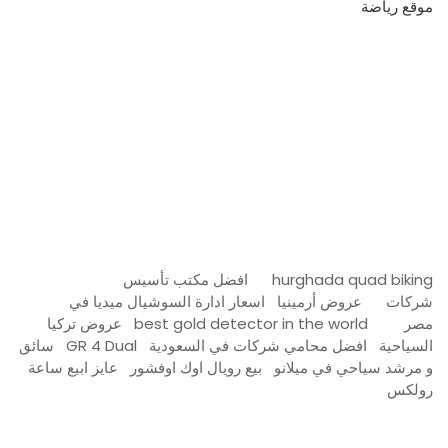
موقع رياضة
مدونة عوالم
Ditchit
online quran academy
أفضل شركة سيو
سوق قربان للسمك
السفارة
Firewood for Sale Near Me
Barndominium for Sale
hurghada quad biking
افضل مكتب تأسيس
شركات
عروض أرمينيا
اسعار ادارة السوشيال ميديا في
مصر
best gold detector in the world
عروض تركيا
السياحية
افضل محامي شركات في السعودية
GR 4 Dual
سائق
و مرشد سياحي في ميلانو
بيع رويال اوك اوفشور
عايز ابيع ساعة
رولكس