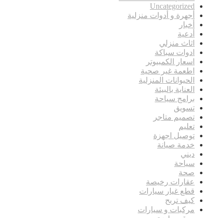
Uncategorized
أجهرة و أدوات منزلية
أخبار
أدعية
اثاث منزلي
ادوات سباكة
اسعار الكمبيوتر
اطعمة غير صحية
الحيوانات المنزلية
العناية بالبيئة
برامج سياحة
تسويق
تصميم متاجر
تعليم
توصيل اجهزة
خدمة صيانة
ديني
سياحة
صحة
عقارات رخيصة
قطع غيار سيارات
كيف تربح
مركبات و سيارات