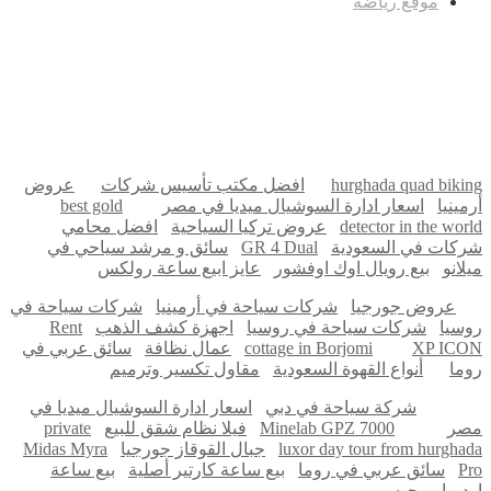
موقع رياضة
مدونة عوالم
Ditchit
online quran academy
أفضل شركة سيو
سوق قربان للسمك
السفارة
Firewood for Sale Near Me
Barndominium for Sale
hurghada quad biking
افضل مكتب تأسيس شركات
عروض
أرمينيا
اسعار ادارة السوشيال ميديا في مصر
best gold
detector in the world
عروض تركيا السياحية
افضل محامي
شركات في السعودية
GR 4 Dual
سائق و مرشد سياحي في
ميلانو
بيع رويال اوك اوفشور
عايز ابيع ساعة رولكس
عروض جورجيا
شركات سياحة في أرمينيا
شركات سياحة في
روسيا
شركات سياحة في روسيا
اجهزة كشف الذهب
Rent
XP ICON
cottage in Borjomi
عمال نظافة
سائق عربي في
روما
أنواع القهوة السعودية
مقاول تكسير وترميم
شركة سياحة في دبي
اسعار ادارة السوشيال ميديا في
مصر
Minelab GPZ 7000
فيلا نظام شقق للبيع
private
luxor day tour from hurghada
جبال القوقاز جورجيا
Midas Myra
Pro
سائق عربي في روما
بيع ساعة كارتير أصلية
بيع ساعة
اوديمار بيجيه