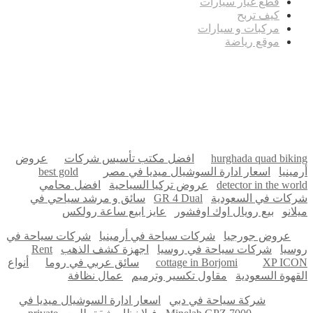
قطع غيار سيارات
كيف تربح
مركبات و سيارات
موقع رياضة
مدونة عوالم
Ditchit
online quran academy
أفضل شركة سيو
سوق قربان للسمك
السفارة
Firewood for Sale Near Me
Barndominium for Sale
hurghada quad biking
افضل مكتب تأسيس شركات
عروض
أرمينيا
اسعار ادارة السوشيال ميديا في مصر
best gold
detector in the world
عروض تركيا السياحية
افضل محامي
شركات في السعودية
GR 4 Dual
سائق و مرشد سياحي في
ميلانو
بيع رويال اوك اوفشور
عايز ابيع ساعة رولكس
عروض جورجيا
شركات سياحة في أرمينيا
شركات سياحة في
روسيا
شركات سياحة في روسيا
اجهزة كشف الذهب
Rent
XP ICON
cottage in Borjomi
سائق عربي في روما
أنواع
القهوة السعودية
مقاول تكسير وترميم
عمال نظافة
شركة سياحة في دبي
اسعار ادارة السوشيال ميديا في