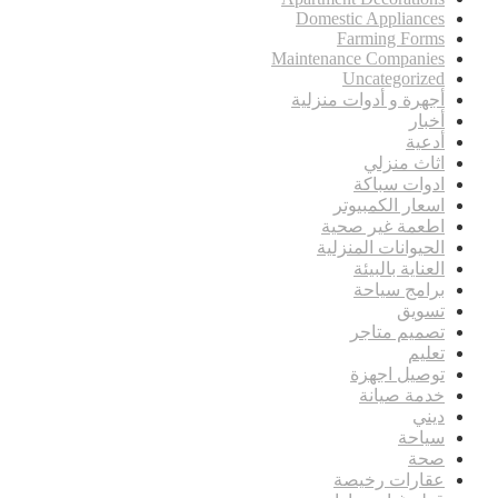
Domestic Appliances
Farming Forms
Maintenance Companies
Uncategorized
أجهرة و أدوات منزلية
أخبار
أدعية
اثاث منزلي
ادوات سباكة
اسعار الكمبيوتر
اطعمة غير صحية
الحيوانات المنزلية
العناية بالبيئة
برامج سياحة
تسويق
تصميم متاجر
تعليم
توصيل اجهزة
خدمة صيانة
ديني
سياحة
صحة
عقارات رخيصة