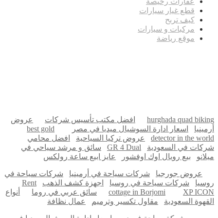
عقارات رخيصة
قطع غيار سيارات
كيف تربح
مركبات و سيارات
موقع رياضة
مدونة عوالم
Ditchit
online quran academy
أفضل شركة سيو
سوق قربان للسمك
السفارة
Firewood for Sale Near Me
Barndominium for Sale
hurghada quad biking
افضل مكتب تأسيس شركات
عروض
أرمينيا
اسعار ادارة السوشيال ميديا في مصر
best gold
detector in the world
عروض تركيا السياحية
افضل محامي
شركات في السعودية
GR 4 Dual
سائق و مرشد سياحي في
ميلانو
بيع رويال اوك اوفشور
عايز ابيع ساعة رولكس
عروض جورجيا
شركات سياحة في أرمينيا
شركات سياحة في
روسيا
شركات سياحة في روسيا
اجهزة كشف الذهب
Rent
XP ICON
cottage in Borjomi
سائق عربي في روما
أنواع
القهوة السعودية
مقاول تكسير وترميم
عمال نظافة