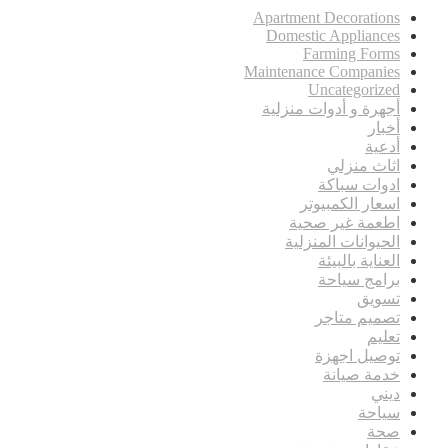
Apartment Decorations
Domestic Appliances
Farming Forms
Maintenance Companies
Uncategorized
أجهرة و أدوات منزلية
أخبار
أدعية
اثاث منزلي
ادوات سباكة
اسعار الكمبيوتر
اطعمة غير صحية
الحيوانات المنزلية
العناية بالبيئة
برامج سياحة
تسويق
تصميم متاجر
تعليم
توصيل اجهزة
خدمة صيانة
ديني
سياحة
صحة