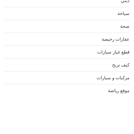
ديني
سياحة
صحة
عقارات رخيصة
قطع غيار سيارات
كيف تربح
مركبات و سيارات
موقع رياضة
مدونة عوالم
Ditchit
online quran academy
أفضل شركة سيو
سوق قربان للسمك
السفارة