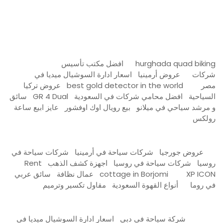
Firewood for Sale Near Me
Barndominium for Sale
hurghada quad biking
افضل مكتب تأسيس
شركات
عروض أرمينيا
اسعار ادارة السوشيال ميديا في
مصر
best gold detector in the world
عروض تركيا
السياحية
افضل محامي شركات في السعودية
GR 4 Dual
سائق
و مرشد سياحي في ميلانو
بيع رويال اوك اوفشور
عايز ابيع ساعة
رولكس
عروض جورجيا
شركات سياحة في أرمينيا
شركات سياحة في
روسيا
شركات سياحة في روسيا
اجهزة كشف الذهب
Rent
XP ICON
cottage in Borjomi
عمال نظافة
سائق عربي
في روما
أنواع القهوة السعودية
مقاول تكسير وترميم
شركة سياحة في دبي
اسعار ادارة السوشيال ميديا في