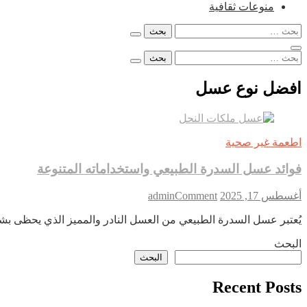
منوعات ثقافية
البحث
عن:
البحث
عن:
افضل نوع عسل
اطعمة غير صحية
فوائد عسل السدرة الطبيعي واستخداماته المتنوعة
on
أغسطس 17, 2025
Comment
admin
فوائد
يُعتبر عسل السدرة الطبيعي من العسل النادر والمميز الذي يحظى بشهر
عسل
السدرة
البحث
الطبيعي
البحث
واستخداماته
المتنوعة
Recent Posts