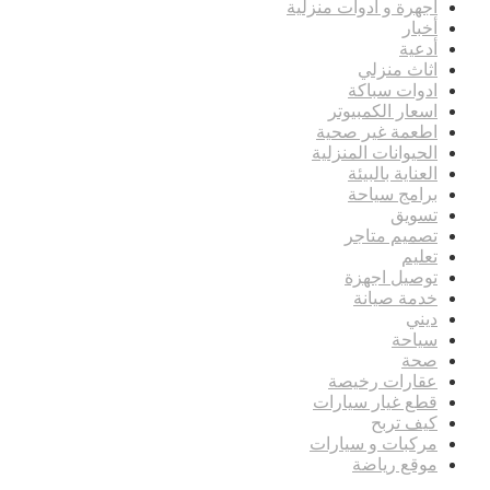
أجهرة و أدوات منزلية
أخبار
أدعية
اثاث منزلي
ادوات سباكة
اسعار الكمبيوتر
اطعمة غير صحية
الحيوانات المنزلية
العناية بالبيئة
برامج سياحة
تسويق
تصميم متاجر
تعليم
توصيل اجهزة
خدمة صيانة
ديني
سياحة
صحة
عقارات رخيصة
قطع غيار سيارات
كيف تربح
مركبات و سيارات
موقع رياضة