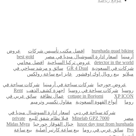
موقع رياضة
مدونة عوالم
Ditchit
online quran academy
أفضل شركة سيو
سوق قربان للسمك
السفارة
Firewood for Sale Near Me
Barndominium for Sale
hurghada quad biking
افضل مكتب تأسيس شركات
عروض
أرمينيا
اسعار ادارة السوشيال ميديا في مصر
best gold
detector in the world
عروض تركيا السياحية
افضل محامي
شركات في السعودية
GR 4 Dual
سائق و مرشد سياحي في
ميلانو
بيع رويال اوك اوفشور
عايز ابيع ساعة رولكس
عروض جورجيا
شركات سياحة في أرمينيا
شركات سياحة في
روسيا
شركات سياحة في روسيا
اجهزة كشف الذهب
Rent
XP ICON
cottage in Borjomi
عمال نظافة
سائق عربي في
روما
أنواع القهوة السعودية
مقاول تكسير وترميم
شركة سياحة في دبي
اسعار ادارة السوشيال ميديا في
مصر
Minelab GPZ 7000
فيلا نظام شقق للبيع
private
luxor day tour from hurghada
جبال القوقاز جورجيا
Midas Myra
Pro
سائق عربي في روما
بيع ساعة كارتير أصلية
بيع ساعة
اوديمار بيجيه