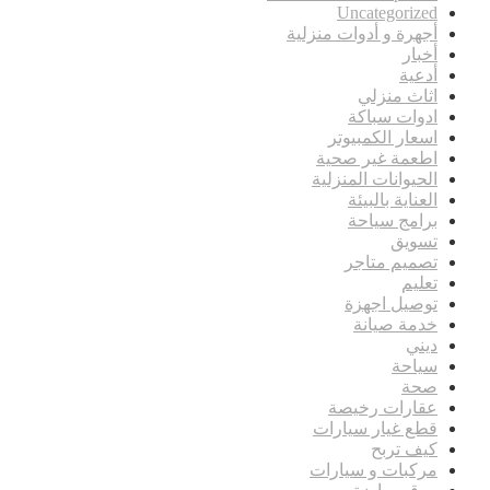
Uncategorized
أجهرة و أدوات منزلية
أخبار
أدعية
اثاث منزلي
ادوات سباكة
اسعار الكمبيوتر
اطعمة غير صحية
الحيوانات المنزلية
العناية بالبيئة
برامج سياحة
تسويق
تصميم متاجر
تعليم
توصيل اجهزة
خدمة صيانة
ديني
سياحة
صحة
عقارات رخيصة
قطع غيار سيارات
كيف تربح
مركبات و سيارات