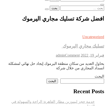
عن:
البحث
عن:
افضل شركة تسليك مجاري اليرموك
Uncategorized
تسليك مجاري اليرموك
on
فبراير 19, 2022
Comment
admin
تسليك
يحاول العديد من سكان منطقة اليرموك إيجاد حل نهائي لمشكلة
مجاري
انسداد المجاري من خلال شركة
اليرموك
البحث
البحث
Recent Posts
خدمة حجز ليموزين مطار القاهرة: الراحة والسهولة في