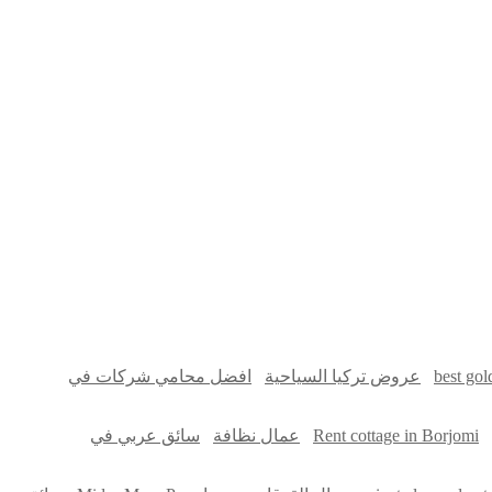
سوق قربان للسمك
السفارة
Firewood for Sale Near Me
best gol
عروض تركيا السياحية
افضل محامي شركات في
Rent cottage in Borjomi
عمال نظافة
سائق عربي في