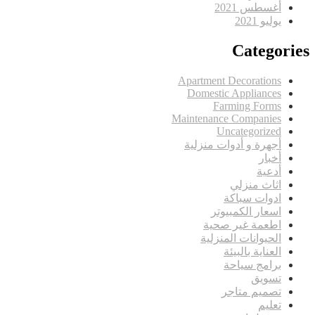
أغسطس 2021
يوليو 2021
Categories
Apartment Decorations
Domestic Appliances
Farming Forms
Maintenance Companies
Uncategorized
أجهرة و أدوات منزلية
أخبار
أدعية
اثاث منزلي
ادوات سباكة
اسعار الكمبيوتر
اطعمة غير صحية
الحيوانات المنزلية
العناية بالبيئة
برامج سياحة
تسويق
تصميم متاجر
تعليم