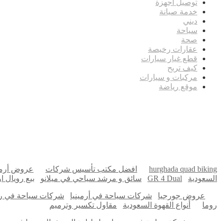
توصيل اجهزة
خدمة صيانة
ديني
سياحة
صحة
عقارات رخيصة
قطع غيار سيارات
كيف تربح
مركبات و سيارات
موقع رياضة
مدونة عوالم
Ditchit
Barndominium for Sale
hurghada quad biking
افضل مكتب تأسيس شركات
عروض أرمي
السعودية
GR 4 Dual
سائق و مرشد سياحي في ميلانو
بيع رويال 
عروض جورجيا
شركات سياحة في أرمينيا
شركات سياحة في ر
روما
أنواع القهوة السعودية
مقاول تكسير وترميم