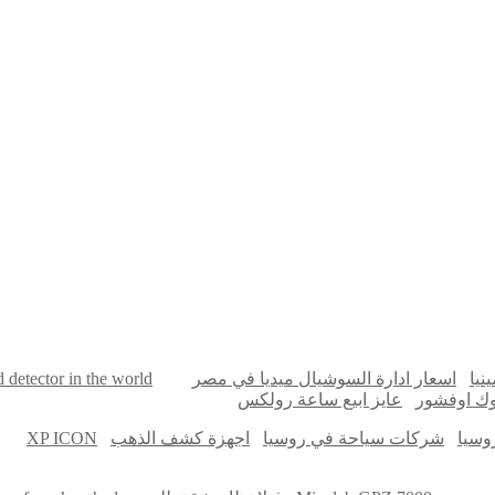
online quran academy
أفضل شركة سيو
نيا
اسعار ادارة السوشيال ميديا في مصر
d detector in the world
اوك اوفشور
عايز ابيع ساعة رولكس
وسيا
شركات سياحة في روسيا
اجهزة كشف الذهب
XP ICON