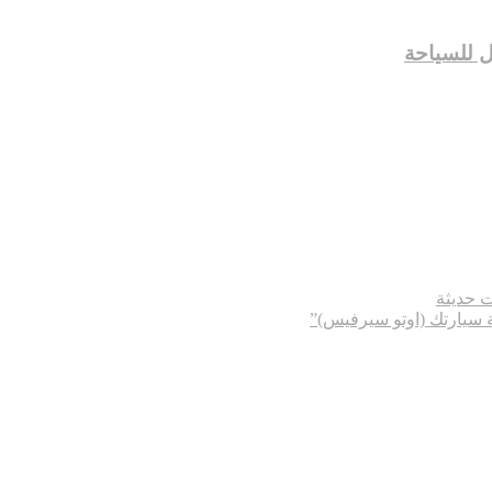
ل للسياحة
ت حديثة
ة سيارتك (اوتو سيرفيس)”