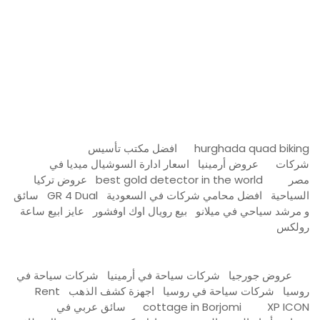
مدونة عوالم
Ditchit
online quran academy
أفضل شركة سيو
سوق قربان للسمك
السفارة
Firewood for Sale Near Me
Barndominium for Sale
hurghada quad biking
افضل مكتب تأسيس
شركات
عروض أرمينيا
اسعار ادارة السوشيال ميديا في
مصر
best gold detector in the world
عروض تركيا
السياحية
افضل محامي شركات في السعودية
GR 4 Dual
سائق
و مرشد سياحي في ميلانو
بيع رويال اوك اوفشور
عايز ابيع ساعة
رولكس
عروض جورجيا
شركات سياحة في أرمينيا
شركات سياحة في
روسيا
شركات سياحة في روسيا
اجهزة كشف الذهب
Rent
XP ICON
cottage in Borjomi
سائق عربي في