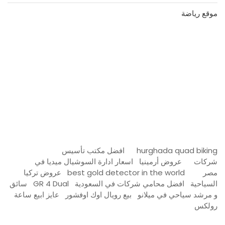
موقع رياضة
مدونة عوالم
Ditchit
online quran academy
أفضل شركة سيو
سوق قربان للسمك
السفارة
Firewood for Sale Near Me
Barndominium for Sale
hurghada quad biking
افضل مكتب تأسيس
شركات
عروض أرمينيا
اسعار ادارة السوشيال ميديا في
مصر
best gold detector in the world
عروض تركيا
السياحية
افضل محامي شركات في السعودية
GR 4 Dual
سائق
و مرشد سياحي في ميلانو
بيع رويال اوك اوفشور
عايز ابيع ساعة
رولكس