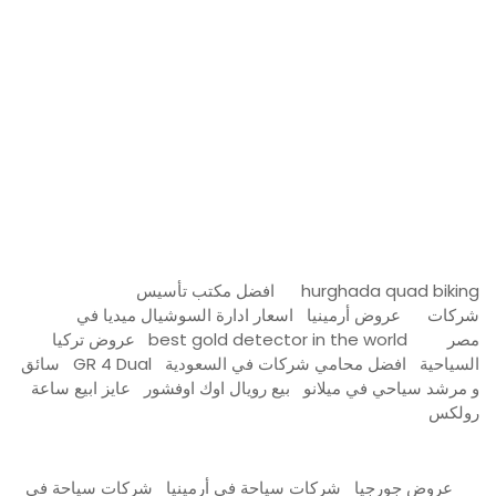
مدونة عوالم
Ditchit
online quran academy
أفضل شركة سيو
سوق قربان للسمك
السفارة
Firewood for Sale Near Me
Barndominium for Sale
hurghada quad biking
افضل مكتب تأسيس
شركات
عروض أرمينيا
اسعار ادارة السوشيال ميديا في
مصر
best gold detector in the world
عروض تركيا
السياحية
افضل محامي شركات في السعودية
GR 4 Dual
سائق
و مرشد سياحي في ميلانو
بيع رويال اوك اوفشور
عايز ابيع ساعة
رولكس
عروض جورجيا
شركات سياحة في أرمينيا
شركات سياحة في