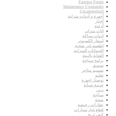
Farming Forms
Maintenance Companies
Uncategorized
أجهرة و أدوات منزلية
أخبار
أدعية
اثاث منزلي
ادوات سباكة
اسعار الكمبيوتر
اطعمة غير صحية
الحيوانات المنزلية
العناية بالبيئة
برامج سياحة
تسويق
تصميم متاجر
تعليم
توصيل اجهزة
خدمة صيانة
ديني
سياحة
صحة
عقارات رخيصة
قطع غيار سيارات
كيف تربح