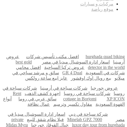
مركبات و سيارات
موقع رياضة
مدونة عوالم
Ditchit
online quran academy
أفضل شركة سيو
سوق قربان للسمك
السفارة
Firewood for Sale Near Me
Barndominium for Sale
hurghada quad biking
افضل مكتب تأسيس شركات
عروض
أرمينيا
اسعار ادارة السوشيال ميديا في مصر
best gold
detector in the world
عروض تركيا السياحية
افضل محامي
شركات في السعودية
GR 4 Dual
سائق و مرشد سياحي في
ميلانو
بيع رويال اوك اوفشور
عايز ابيع ساعة رولكس
عروض جورجيا
شركات سياحة في أرمينيا
شركات سياحة في
روسيا
شركات سياحة في روسيا
اجهزة كشف الذهب
Rent
XP ICON
cottage in Borjomi
سائق عربي في روما
أنواع
القهوة السعودية
مقاول تكسير وترميم
عمال نظافة
شركة سياحة في دبي
اسعار ادارة السوشيال ميديا في
مصر
Minelab GPZ 7000
فيلا نظام شقق للبيع
private
luxor day tour from hurghada
جبال القوقاز جورجيا
Midas Myra