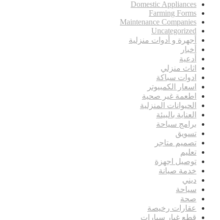
Domestic Appliances
Farming Forms
Maintenance Companies
Uncategorized
أجهرة و أدوات منزلية
أخبار
أدعية
اثاث منزلي
ادوات سباكة
اسعار الكمبيوتر
اطعمة غير صحية
الحيوانات المنزلية
العناية بالبيئة
برامج سياحة
تسويق
تصميم متاجر
تعليم
توصيل اجهزة
خدمة صيانة
ديني
سياحة
صحة
عقارات رخيصة
قطع غيار سيارات