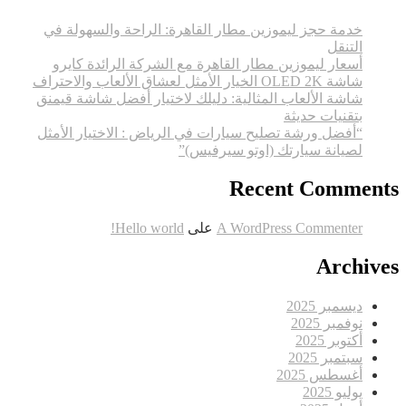
النصائح
والتوجيهات
خدمة حجز ليموزين مطار القاهرة: الراحة والسهولة في
للمشترين
التنقل
أسعار ليموزين مطار القاهرة مع الشركة الرائدة كايرو
شاشة OLED 2K الخيار الأمثل لعشاق الألعاب والاحتراف
شاشة الألعاب المثالية: دليلك لاختيار أفضل شاشة قيمنق
بتقنيات حديثة
“أفضل ورشة تصليح سيارات في الرياض : الاختيار الأمثل
لصيانة سيارتك (اوتو سيرفيس)”
Recent Comments
A WordPress Commenter
على
Hello world!
Archives
ديسمبر 2025
نوفمبر 2025
أكتوبر 2025
سبتمبر 2025
أغسطس 2025
يوليو 2025