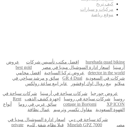
كيف تربح
مركبات و سيارات
موقع رياضة
مدونة عوالم
Ditchit
online quran academy
أفضل شركة سيو
سوق قربان للسمك
السفارة
Firewood for Sale Near Me
Barndominium for Sale
hurghada quad biking
افضل مكتب تأسيس شركات
عروض
أرمينيا
اسعار ادارة السوشيال ميديا في مصر
best gold
detector in the world
عروض تركيا السياحية
افضل محامي
شركات في السعودية
GR 4 Dual
سائق و مرشد سياحي في
ميلانو
بيع رويال اوك اوفشور
عايز ابيع ساعة رولكس
عروض جورجيا
شركات سياحة في أرمينيا
شركات سياحة في
روسيا
شركات سياحة في روسيا
اجهزة كشف الذهب
Rent
XP ICON
cottage in Borjomi
سائق عربي في روما
أنواع
القهوة السعودية
مقاول تكسير وترميم
عمال نظافة
شركة سياحة في دبي
اسعار ادارة السوشيال ميديا في
مصر
Minelab GPZ 7000
فيلا نظام شقق للبيع
private