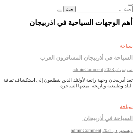
البحث
عن:
أهم الوجهات السياحية في اذربيجان
سياحة
السياحة في أذربيجان المسافرون العرب
on
مارس 2, 2023
Comment
admin
السياحة
تعد أذربيجان وجهة رائعة لأولئك الذين يتطلعون إلى استكشاف ثقافة
في
البلد وطبيعته وتاريخه. بمدنها الساحرة
أذربيجان
المسافرون
العرب
سياحة
السياحة في أذربيجان
on
ديسمبر 5, 2021
Comment
admin