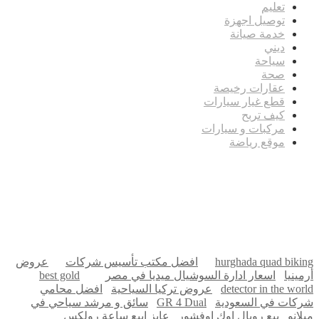
تعليم
توصيل اجهزة
خدمة صيانة
ديني
سياحة
صحة
عقارات رخيصة
قطع غيار سيارات
كيف تربح
مركبات و سيارات
موقع رياضة
مدونة عوالم
Ditchit
online quran academy
أفضل شركة سيو
سوق قربان للسمك
السفارة
Firewood for Sale Near Me
Barndominium for Sale
hurghada quad biking
افضل مكتب تأسيس شركات
عروض
أرمينيا
اسعار ادارة السوشيال ميديا في مصر
best gold
detector in the world
عروض تركيا السياحية
افضل محامي
شركات في السعودية
GR 4 Dual
سائق و مرشد سياحي في
ميلانو
بيع رويال اوك اوفشور
عايز ابيع ساعة رولكس