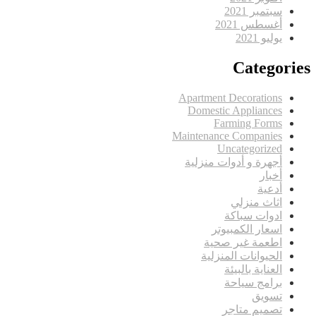
سبتمبر 2021
أغسطس 2021
يوليو 2021
Categories
Apartment Decorations
Domestic Appliances
Farming Forms
Maintenance Companies
Uncategorized
أجهرة و أدوات منزلية
أخبار
أدعية
اثاث منزلي
ادوات سباكة
اسعار الكمبيوتر
اطعمة غير صحية
الحيوانات المنزلية
العناية بالبيئة
برامج سياحة
تسويق
تصميم متاجر