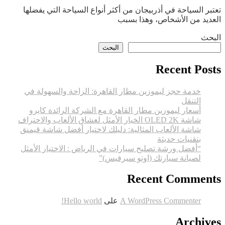
السياحة
تعتبر السياحة في أذربيجان من أكثر أنواع السياحة التي يفضلها
في
العديد من الأشخاص، وهذا بسبب
أذربيجان
البحث
البحث
Recent Posts
خدمة حجز ليموزين مطار القاهرة: الراحة والسهولة في
التنقل
أسعار ليموزين مطار القاهرة مع الشركة الرائدة كايرو
شاشة OLED 2K الخيار الأمثل لعشاق الألعاب والاحتراف
شاشة الألعاب المثالية: دليلك لاختيار أفضل شاشة قيمنق
بتقنيات حديثة
“أفضل ورشة تصليح سيارات في الرياض : الاختيار الأمثل
لصيانة سيارتك (اوتو سيرفيس)”
Recent Comments
A WordPress Commenter
على
Hello world!
Archives