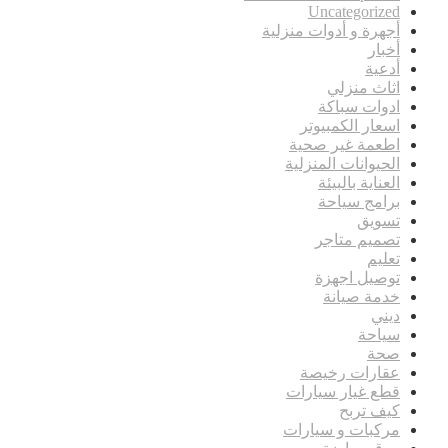
Uncategorized
أجهرة و أدوات منزلية
أخبار
أدعية
اثاث منزلي
ادوات سباكة
اسعار الكمبيوتر
اطعمة غير صحية
الحيوانات المنزلية
العناية بالبيئة
برامج سياحة
تسويق
تصميم متاجر
تعليم
توصيل اجهزة
خدمة صيانة
ديني
سياحة
صحة
عقارات رخيصة
قطع غيار سيارات
كيف تربح
مركبات و سيارات