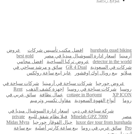
موقع رياضة
مدونة عوالم
Ditchit
online quran academy
أفضل شركة سيو
سوق قربان للسمك
السفارة
Firewood for Sale Near Me
Barndominium for Sale
hurghada quad biking
افضل مكتب تأسيس شركات
عروض
أرمينيا
اسعار ادارة السوشيال ميديا في مصر
best gold
detector in the world
عروض تركيا السياحية
افضل محامي
شركات في السعودية
GR 4 Dual
سائق و مرشد سياحي في
ميلانو
بيع رويال اوك اوفشور
عايز ابيع ساعة رولكس
عروض جورجيا
شركات سياحة في أرمينيا
شركات سياحة في
روسيا
شركات سياحة في روسيا
اجهزة كشف الذهب
Rent
XP ICON
cottage in Borjomi
عمال نظافة
سائق عربي في
روما
أنواع القهوة السعودية
مقاول تكسير وترميم
شركة سياحة في دبي
اسعار ادارة السوشيال ميديا في
مصر
Minelab GPZ 7000
فيلا نظام شقق للبيع
private
luxor day tour from hurghada
جبال القوقاز جورجيا
Midas Myra
Pro
سائق عربي في روما
بيع ساعة كارتير أصلية
بيع ساعة
اوديمار بيجيه