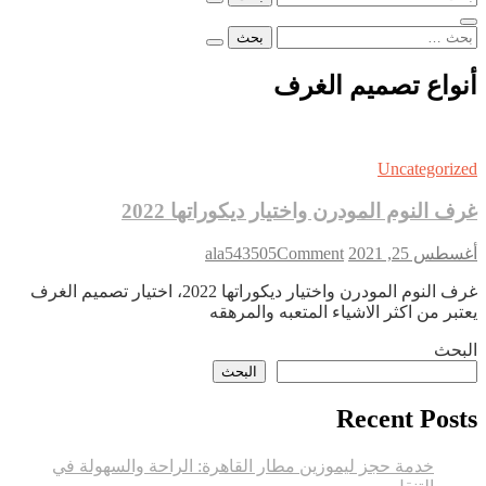
عن:
البحث
عن:
أنواع تصميم الغرف
Uncategorized
غرف النوم المودرن واختيار ديكوراتها 2022
on
أغسطس 25, 2021
Comment
ala543505
غرف
غرف النوم المودرن واختيار ديكوراتها 2022، اختيار تصميم الغرف
النوم
يعتبر من اكثر الاشياء المتعبه والمرهقه
المودرن
واختيار
البحث
ديكوراتها
البحث
2022
Recent Posts
خدمة حجز ليموزين مطار القاهرة: الراحة والسهولة في