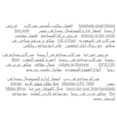
Firewood for Sale Near Me
Barndominium for Sale
hurghada quad biking
افضل مكتب تأسيس شركات
عروض
أرمينيا
اسعار ادارة السوشيال ميديا في مصر
best gold
detector in the world
عروض تركيا السياحية
افضل محامي
شركات في السعودية
GR 4 Dual
سائق و مرشد سياحي في
ميلانو
بيع رويال اوك اوفشور
عايز ابيع ساعة رولكس
عروض جورجيا
شركات سياحة في أرمينيا
شركات سياحة في
روسيا
شركات سياحة في روسيا
اجهزة كشف الذهب
Rent
XP ICON
cottage in Borjomi
عمال نظافة
سائق عربي في
روما
أنواع القهوة السعودية
مقاول تكسير وترميم
شركة سياحة في دبي
اسعار ادارة السوشيال ميديا في
مصر
Minelab GPZ 7000
فيلا نظام شقق للبيع
private
luxor day tour from hurghada
جبال القوقاز جورجيا
Midas Myra
Pro
سائق عربي في روما
بيع ساعة كارتير أصلية
بيع ساعة
اوديمار بيجيه