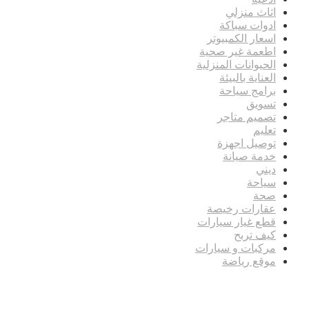
اثاث منزلي
ادوات سباكة
اسعار الكمبيوتر
اطعمة غير صحية
الحيوانات المنزلية
العناية بالبيئة
برامج سياحة
تسويق
تصميم متاجر
تعليم
توصيل اجهزة
خدمة صيانة
ديني
سياحة
صحة
عقارات رخيصة
قطع غيار سيارات
كيف تربح
مركبات و سيارات
موقع رياضة
مدونة عوالم
Ditchit
online quran academy
أفضل شركة سيو
سوق قربان للسمك
السفارة