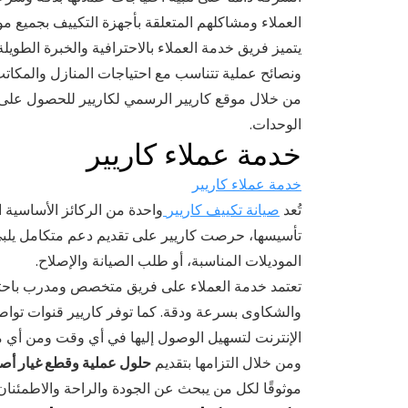
العملاء ومشاكلهم المتعلقة بأجهزة التكييف بجميع مودي
يتميز فريق خدمة العملاء بالاحترافية والخبرة الطويل
ونصائح عملية تتناسب مع احتياجات المنازل والمكاتب
من خلال
موقع كاريير الرسمي
لكاريير للحصول على ج
الوحدات.
خدمة عملاء كاريير
خدمة عملاء كاريير
تُعد
صيانة تكييف كاريير
واحدة من الركائز الأساسية ا
تأسيسها، حرصت كاريير على تقديم دعم متكامل يلبي 
الموديلات المناسبة، أو طلب الصيانة والإصلاح.
تعتمد خدمة العملاء على فريق متخصص ومدرب باحتراف
والشكاوى بسرعة ودقة. كما توفر كاريير قنوات توا
الإنترنت لتسهيل الوصول إليها في أي وقت ومن أي م
ومن خلال التزامها بتقديم
حلول عملية وقطع غيار أص
موثوقًا لكل من يبحث عن الجودة والراحة والاطمئنان 