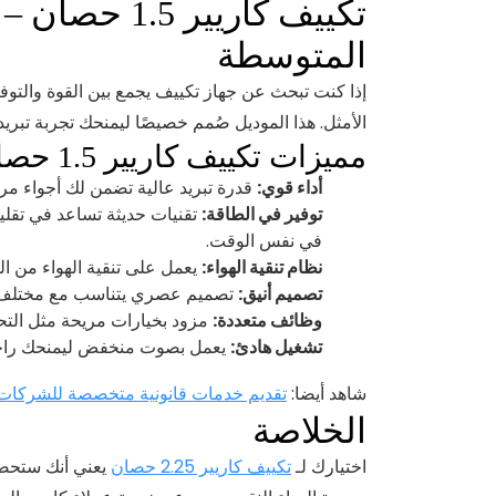
تكييف كاريير 
المتوسطة
إذا كنت تبحث عن جهاز تكييف يجمع بين القوة والتوف
الأمثل. هذا الموديل صُمم خصيصًا ليمنحك تجربة تبر
مميزات تكييف كاريير 1.5 حصان
أداء قوي:
قدرة تبريد عالية تضمن لك أجواء مر
توفير في الطاقة:
تقنيات حديثة تساعد في تقليل 
في نفس الوقت.
نظام تنقية الهواء:
يعمل على تنقية الهواء من ال
تصميم أنيق:
تصميم عصري يتناسب مع مختلف ا
وظائف متعددة:
مزود بخيارات مريحة مثل التحك
تشغيل هادئ:
يعمل بصوت منخفض ليمنحك راحة تا
شاهد أيضا:
تقديم خدمات قانونية متخصصة للشركات
الخلاصة
اختيارك لـ
تكييف كاريير 2.25 حصان
يعني أنك ستحصل 